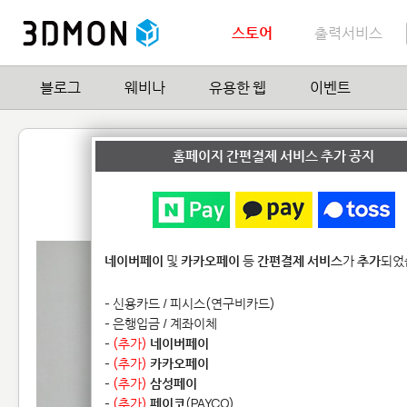
스토어
출력서비스
블로그
웨비나
유용한 웹
이벤트
움직이는 스프링복스
홈페이지 간편결제 서비스 추가 공지
by
Michaella Janse van Vuuren
1
| Hit
네이버페이
및
카카오페이
등
간편결제 서비스
가
추가
되었
- 신용카드 / 피시스(연구비카드)
- 은행입금 / 계좌이체
-
(추가)
네이버페이
-
(추가)
카카오페이
-
(추가)
삼성페이
-
(추가)
페이코
(PAYCO)