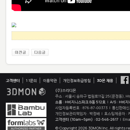
고객센터
1:1문의
이용약관
개인정보취급방침
3D몬 채용
(주)쓰리디몬
주소 : 서울시 송파구 법원로11길 25(문정동), H
쇼룸 : H비지니스파크 B동 512호
|
A/S : H비
사업자등록번호 : 876-87-00373 | 통신판매신
개인정보관리책임자 : 박정배 | 호스팅제공자 : 
고객센터 (10am~5pm) : 02-546-2617
| Ema
© Copyright 2026 3DMON Inc. All rights r