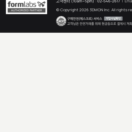
고객센터 (10am~5pm) : 02-546-2617
| Ema
© Copyright 2026 3DMON Inc. All rights r