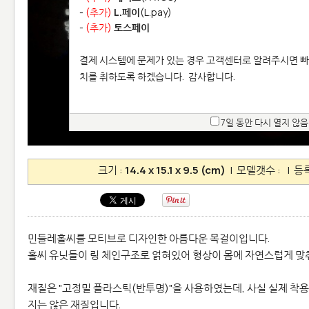
-
(추가)
L.페이
(L.pay)
-
(추가)
토스페이
결제 시스템에 문제가 있는 경우 고객센터로 알려주시면 빠
치를 취하도록 하겠습니다.
감사합니다.
7일 동안 다시 열지 않음
크기 :
14.4 x 15.1 x 9.5 (cm)
| 모델갯수 :
| 등록
민들레홀씨를 모티브로 디자인한 아름다운 목걸이입니다.
홀씨 유닛들이 링 체인구조로 얽혀있어 형상이 몸에 자연스럽게 맞
재질은 "고정밀 플라스틱(반투명)"을 사용하였는데, 사실 실제 착
지는 않은 재질입니다.