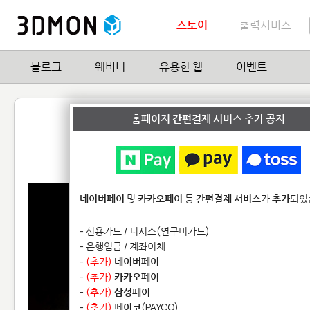
스토어
출력서비스
블로그
웨비나
유용한 웹
이벤트
민들레홀씨 Necklace
홈페이지 간편결제 서비스 추가 공지
by
Polygonshape
0
| Hit
17,824
네이버페이
및
카카오페이
등
간편결제 서비스
가
추가
되었
- 신용카드 / 피시스(연구비카드)
- 은행입금 / 계좌이체
-
(추가)
네이버페이
-
(추가)
카카오페이
-
(추가)
삼성페이
-
(추가)
페이코
(PAYCO)