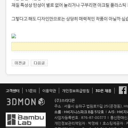
재질 특성상 탄성이 별로 없어 눌리거나 구부리면 아크릴 플라스틱 
그렇다고 해도 디자인만으로는 상당히 매력적인 작품이 아닐까 싶
고객센터
1:1문의
이용약관
개인정보취급방침
3D몬 채용
(주)쓰리디몬
주소 : 서울시 송파구 법원로11길 25(문정동), H
쇼룸 : H비지니스파크 B동 512호
|
A/S : H비
사업자등록번호 : 876-87-00373 | 통신판매신
개인정보관리책임자 : 박정배 | 호스팅제공자 : 