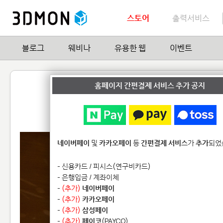
스토어
출력서비스
블로그
웨비나
유용한 웹
이벤트
꽃가루 램프
홈페이지 간편결제 서비스 추가 공지
by
nervoussystem
1
| Hit
17,182
네이버페이
및
카카오페이
등
간편결제 서비스
가
추가
되었
- 신용카드 / 피시스(연구비카드)
- 은행입금 / 계좌이체
-
(추가)
네이버페이
-
(추가)
카카오페이
-
(추가)
삼성페이
-
(추가)
페이코
(PAYCO)