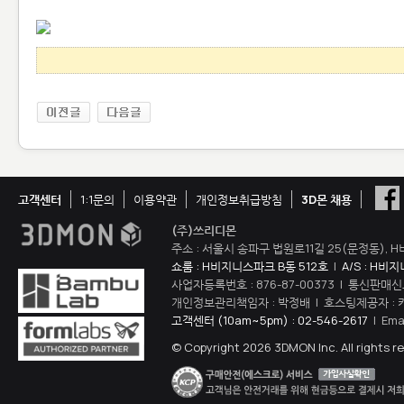
고객센터
1:1문의
이용약관
개인정보취급방침
3D몬 채용
(주)쓰리디몬
주소 : 서울시 송파구 법원로11길 25(문정동), H
쇼룸 : H비지니스파크 B동 512호
|
A/S : H비
사업자등록번호 : 876-87-00373 | 통신판매신
개인정보관리책임자 : 박정배 | 호스팅제공자 : 
고객센터 (10am~5pm) : 02-546-2617
| Ema
© Copyright 2026 3DMON Inc. All rights r