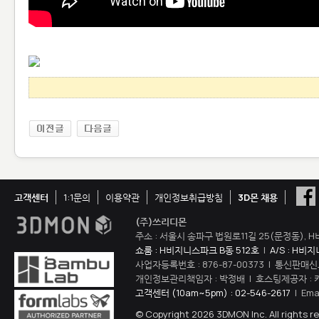
고객센터
1:1문의
이용약관
개인정보취급방침
3D몬 채용
(주)쓰리디몬
주소 : 서울시 송파구 법원로11길 25(문정동), H
쇼룸 : H비지니스파크 B동 512호
|
A/S : H비
사업자등록번호 : 876-87-00373 | 통신판매신
개인정보관리책임자 : 박정배 | 호스팅제공자 : 
고객센터 (10am~5pm) : 02-546-2617
| Ema
© Copyright 2026 3DMON Inc. All rights r