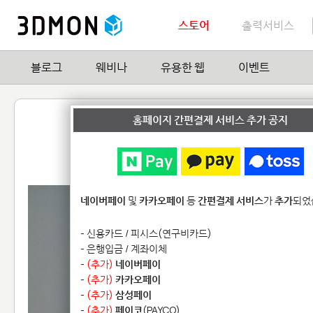
스토어
출력서비스
블로그
웨비나
유용한 웹
이벤트
SharkPasha
홈페이지 간편결제 서비스 추가 공지
by
Mani Zamani
0
| Hit
18,178
네이버페이
및
카카오페이
등
간편결제 서비스
가
추가
되었
- 신용카드 / 피시스(연구비카드)
- 은행입금 / 계좌이체
-
(추가)
네이버페이
-
(추가)
카카오페이
-
(추가)
삼성페이
-
(추가)
페이코
(PAYCO)