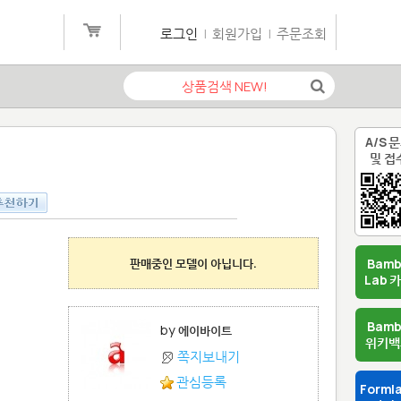
로그인
|
회원가입
|
주문조회
A/S 
및 접
판매중인 모델이 아닙니다.
Bam
Lab 
Bam
by
에이바이트
위키백
쪽지보내기
관심등록
Forml