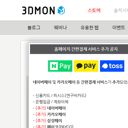
스토어
출력서
블로그
웨비나
유용한 웹
이벤트
아이폰4 확성기 iAcou
홈페이지 간편결제 서비스 추가 공지
by
에이바이트
4
| Hit
15,257
네이버페이
및
카카오페이
등
간편결제 서비스
가
추가
되었
- 신용카드 / 피시스(연구비카드)
- 은행입금 / 계좌이체
-
(추가)
네이버페이
-
(추가)
카카오페이
-
(추가)
삼성페이
-
(추가)
페이코
(PAYCO)