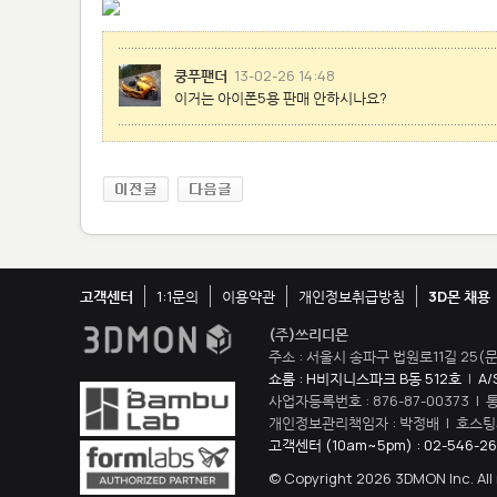
쿵푸팬더
13-02-26 14:48
이거는 아이폰5용 판매 안하시나요?
고객센터
1:1문의
이용약관
개인정보취급방침
3D몬 채용
(주)쓰리디몬
주소 : 서울시 송파구 법원로11길 25(문
쇼룸 : H비지니스파크 B동 512호
|
A/
사업자등록번호 : 876-87-00373 |
개인정보관리책임자 : 박정배 | 호스팅제
고객센터 (10am~5pm) : 02-546-26
© Copyright 2026 3DMON Inc. All 