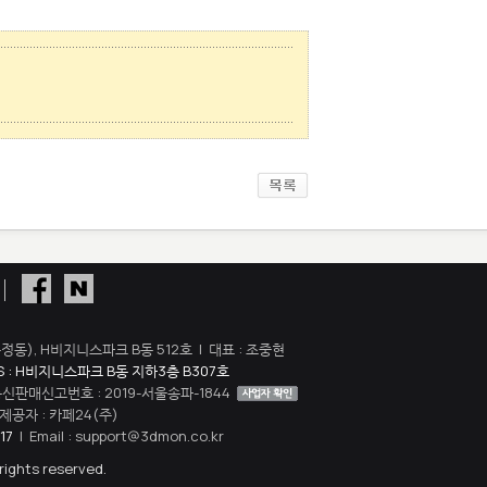
정동), H비지니스파크 B동 512호 | 대표 : 조중현
S : H비지니스파크 B동 지하3층 B307호
 통신판매신고번호 : 2019-서울송파-1844
공자 : 카페24(주)
17
| Email : support@3dmon.co.kr
rights reserved.