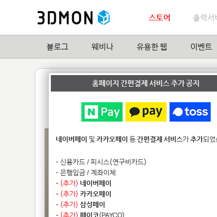
스토어
출력서
블로그
웨비나
유용한 웹
이벤트
Lovely 코끼리
홈페이지 간편결제 서비스 추가 공지
by
HiLobster
2
| Hit
14,618
네이버페이
및
카카오페이
등
간편결제 서비스
가
추가
되었
- 신용카드 / 피시스(연구비카드)
- 은행입금 / 계좌이체
-
(추가)
네이버페이
-
(추가)
카카오페이
-
(추가)
삼성페이
-
(추가)
페이코
(PAYCO)