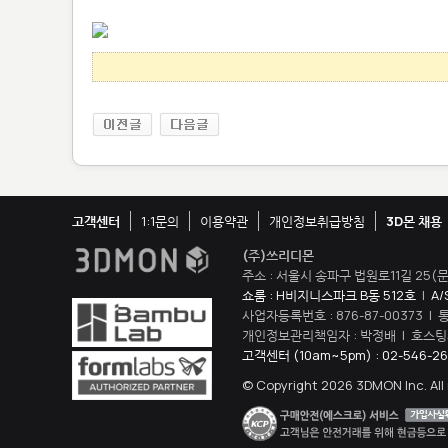
고객센터
1:1문의
이용약관
개인정보취급방침
3D몬 채용
(주)쓰리디몬
주소 : 서울시 송파구 법원로11길 25(문
쇼룸 : H비지니스파크 B동 512호
|
A/
사업자등록번호 : 876-87-00373 |
개인정보관리책임자 : 박정배 | 호스팅제
고객센터 (10am~5pm) : 02-546-26
© Copyright 2026 3DMON Inc. All 