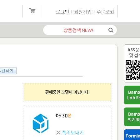
로그인
|
회원가입
|
주문조회
A/S 
및 접
판매중인 모델이 아닙니다.
Bam
Lab 
Bam
by
위키백
쪽지보내기
Forml