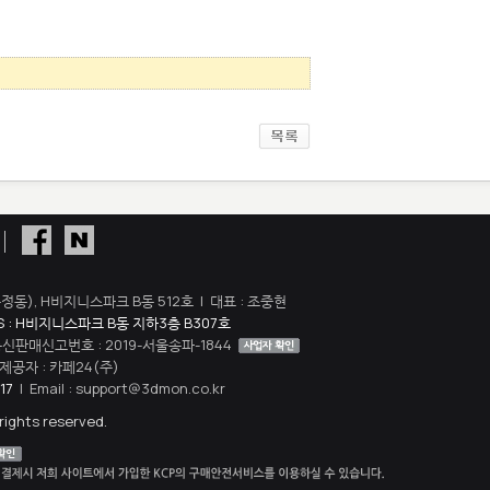
정동), H비지니스파크 B동 512호 | 대표 : 조중현
S : H비지니스파크 B동 지하3층 B307호
 통신판매신고번호 : 2019-서울송파-1844
공자 : 카페24(주)
17
| Email : support@3dmon.co.kr
rights reserved.