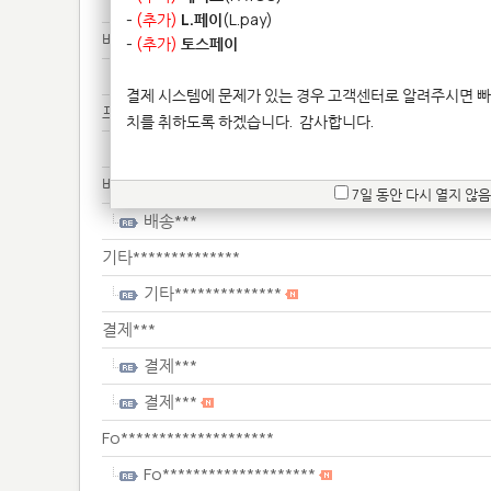
Fo********************
-
(추가)
L.페이
(L.pay)
배송***
-
(추가)
토스페이
배송***
결제 시스템에 문제가 있는 경우 고객센터로 알려주시면 빠
프린****************
치를 취하도록 하겠습니다.
감사합니다.
프린****************
배송***
7일 동안 다시 열지 않음
배송***
기타**************
기타**************
결제***
결제***
결제***
Fo********************
Fo********************