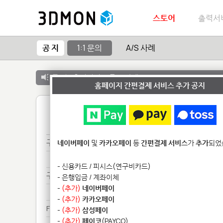
스토어
출력서
공 지
1:1 문의
A/S 사례
공 지 :
출력서비스 종료 안내
홈페이지 간편결제 서비스 추가 공지
1
구매***
네이버페이
및
카카오페이
등
간편결제 서비스
가
추가
되었
구매***
- 신용카드 / 피시스(연구비카드)
구매***
- 은행입금 / 계좌이체
-
(추가)
네이버페이
구매***
-
(추가)
카카오페이
Fo********************
-
(추가)
삼성페이
-
(추가)
페이코
(PAYCO)