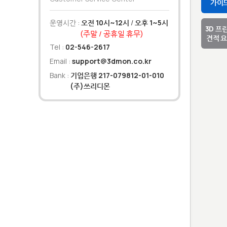
가이
운영시간 :
오전 10시~12시
/
오후 1~5시
3D 프
(주말 / 공휴일 휴무)
견적 
Tel :
02-546-2617
Email :
support@3dmon.co.kr
Bank :
기업은행 217-079812-01-010
(주)쓰리디몬