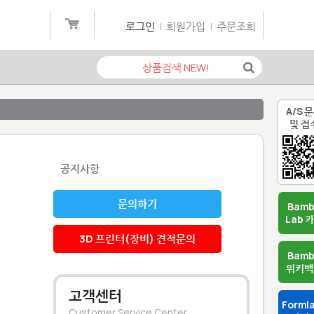
로그인
|
회원가입
|
주문조회
A/S 
및 접
공지사항
문의하기
Bam
Lab 
3D 프린터(장비) 견적문의
Bam
위키백
고객센터
Forml
Customer Service Center