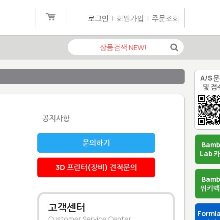
로그인
|
회원가입
|
주문조회
A/S 
및 접
공지사항
문의하기
Bam
Lab 
3D 프린터(장비) 견적문의
Bam
위키백
고객센터
Forml
Customer Service Center