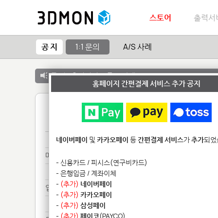
스토어
출력서
공 지
1:1 문의
A/S 사례
공 지 :
출력서비스 종료 안내
홈페이지 간편결제 서비스 추가 공지
1
제품****************
네이버페이
및
카카오페이
등
간편결제 서비스
가
추가
되었
메일******
- 신용카드 / 피시스(연구비카드)
메일******
- 은행입금 / 계좌이체
-
(추가)
네이버페이
업로*******
-
(추가)
카카오페이
업로*******
-
(추가)
삼성페이
-
(추가)
페이코
(PAYCO)