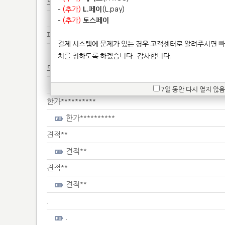
도색******
-
(추가)
L.페이
(L.pay)
도색******
-
(추가)
토스페이
피규*******
결제 시스템에 문제가 있는 경우 고객센터로 알려주시면 빠
피규*******
치를 취하도록 하겠습니다.
감사합니다.
도자************************
도자************************
7일 동안 다시 열지 않음
한가**********
한가**********
견적**
견적**
견적**
견적**
.
.