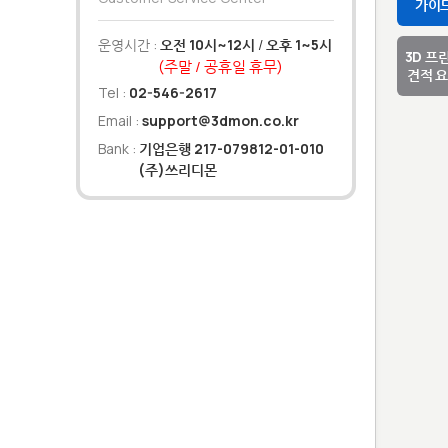
가이
운영시간 :
오전 10시~12시
/
오후 1~5시
3D 프
(주말 / 공휴일 휴무)
견적 
Tel :
02-546-2617
Email :
support@3dmon.co.kr
Bank :
기업은행 217-079812-01-010
(주)쓰리디몬