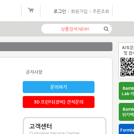
로그인
|
회원가입
|
주문조회
A/S 
및 접
공지사항
문의하기
Bam
Lab 
3D 프린터(장비) 견적문의
Bam
위키백
고객센터
Forml
Customer Service Center