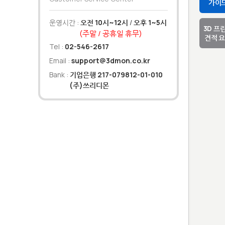
가이
운영시간 :
오전 10시~12시
/
오후 1~5시
3D 프
(주말 / 공휴일 휴무)
견적 
Tel :
02-546-2617
Email :
support@3dmon.co.kr
Bank :
기업은행 217-079812-01-010
(주)쓰리디몬