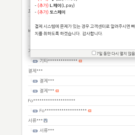
배송***
-
(추가)
L.페이
(L.pay)
프린****************
-
(추가)
토스페이
프린****************
결제 시스템에 문제가 있는 경우 고객센터로 알려주시면 빠
배송***
치를 취하도록 하겠습니다.
감사합니다.
배송***
기타**************
7일 동안 다시 열지 않음
기타**************
결제***
결제***
결제***
Fo********************
Fo********************
서류***
서류***