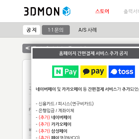
스토어
출력서
공 지
1:1 문의
A/S 사례
공 지 :
출력서비스 종료 안내
홈페이지 간편결제 서비스 추가 공지
1
구매***
네이버페이
및
카카오페이
등
간편결제 서비스
가
추가
되었
구매***
- 신용카드 / 피시스(연구비카드)
Fo********************
- 은행입금 / 계좌이체
-
(추가)
네이버페이
Fo********************
-
(추가)
카카오페이
배송***
-
(추가)
삼성페이
-
(추가)
페이코
(PAYCO)