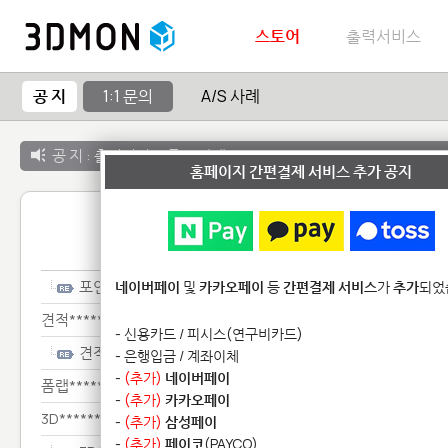
스토어
출력서비스
공 지
1:1 문의
A/S 사례
공 지 :
출력서비스 종료 안내
홈페이지 간편결제 서비스 추가 공지
1:1 
포인****
네이버페이
및
카카오페이
등
간편결제 서비스
가
추가
되었
견적*****
- 신용카드 / 피시스(연구비카드)
견적*****
- 은행입금 / 계좌이체
-
(추가)
네이버페이
폼랩************
-
(추가)
카카오페이
3D**************
-
(추가)
삼성페이
-
(추가)
페이코
(PAYCO)