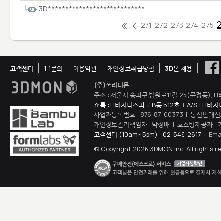
3D****************************
271
272
273
274
275
고객센터
1:1문의
이용약관
개인정보취급방침
3D몬 채용
(주)쓰리디몬
주소 : 서울시 송파구 법원로11길 25(문정동), H
쇼룸 : H비지니스파크 B동 512호
|
A/S : H비
사업자등록번호 : 876-87-00373 | 통신판매신
개인정보관리책임자 : 박정배 | 호스팅제공자 : 
고객센터 (10am~5pm) : 02-546-2617
| Ema
© Copyright 2026 3DMON Inc. All rights r