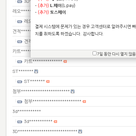
3D**************
-
(추가)
L.페이
(L.pay)
레오***********
-
(추가)
토스페이
레오***********
결제 시스템에 문제가 있는 경우 고객센터로 알려주시면 빠
견적***********************
치를 취하도록 하겠습니다.
감사합니다.
견적***********************
카트**************
7일 동안 다시 열지 않음
카트**************
ST*******
ST*******
첨부***********************
첨부***********************
3d***********
3d***********
3D****************************