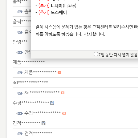
출력***
-
(추가)
L.페이
(L.pay)
출력***
-
(추가)
토스페이
출력*********
결제 시스템에 문제가 있는 경우 고객센터로 알려주시면 빠
출력*********
치를 취하도록 하겠습니다.
감사합니다.
안녕***
안녕***
7일 동안 다시 열지 않음
제품***********
제품***********
3d**************
3d**************
수정*************
수정*************
견적*********
견적*********