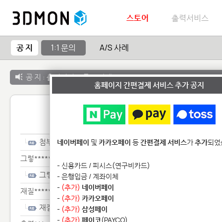
스토어
출력서비스
공 지
1:1 문의
A/S 사례
공 지 :
출력서비스 종료 안내
홈페이지 간편결제 서비스 추가 공지
1:1 
첨부*****************************
네이버페이
및
카카오페이
등
간편결제 서비스
가
추가
되었
그렇*************************
- 신용카드 / 피시스(연구비카드)
그렇*************************
- 은행입금 / 계좌이체
-
(추가)
네이버페이
재질*********************
-
(추가)
카카오페이
재질*********************
-
(추가)
삼성페이
-
(추가)
페이코
(PAYCO)