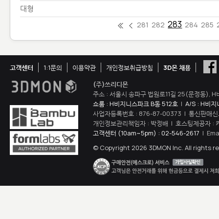
대형
283
281
282
284
285
고객센터
1:1문의
이용약관
개인정보취급방침
3D몬 채용
(주)쓰리디몬
주소 : 서울시 송파구 법원로11길 25(문정동), H
쇼룸 : H비지니스파크 B동 512호
|
A/S : H비
사업자등록번호 : 876-87-00373 | 통신판매신
개인정보관리책임자 : 박정배 | 호스팅제공자 : 
고객센터 (10am~5pm) : 02-546-2617
| Ema
© Copyright 2026 3DMON Inc. All rights r