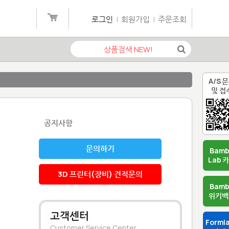
로그인
|
회원가입
|
주문조회
A/S 
및 접
공지사항
문의하기
Bam
Lab 
3D 프린터(장비) 견적문의
Bam
위키백
고객센터
Forml
Customer Service Center