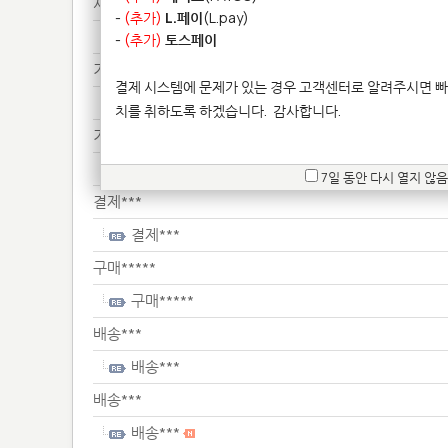
서류***
-
(추가)
L.페이
(L.pay)
서류***
-
(추가)
토스페이
기타**************
결제 시스템에 문제가 있는 경우 고객센터로 알려주시면 빠
기타**************
치를 취하도록 하겠습니다.
감사합니다.
기타**************
기타**************
7일 동안 다시 열지 않음
결제***
결제***
구매*****
구매*****
배송***
배송***
배송***
배송***