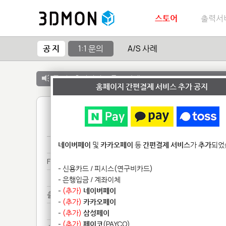
스토어
출력서
공 지
1:1 문의
A/S 사례
공 지 :
출력서비스 종료 안내
홈페이지 간편결제 서비스 추가 공지
1
Fo********************
네이버페이
및
카카오페이
등
간편결제 서비스
가
추가
되었
Fo********************
- 신용카드 / 피시스(연구비카드)
Fo********************
- 은행입금 / 계좌이체
-
(추가)
네이버페이
출력******
-
(추가)
카카오페이
출력******
-
(추가)
삼성페이
-
(추가)
페이코
(PAYCO)