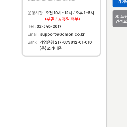
가이
운영시간 :
오전 10시~12시
/
오후 1~5시
3D 프
(주말 / 공휴일 휴무)
견적 
Tel :
02-546-2617
Email :
support@3dmon.co.kr
Bank :
기업은행 217-079812-01-010
(주)쓰리디몬