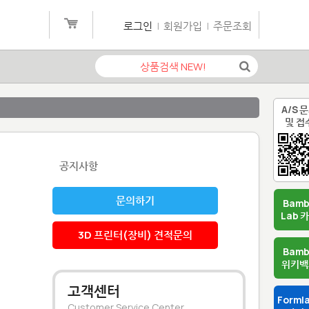
로그인
|
회원가입
|
주문조회
A/S 
및 접
공지사항
문의하기
Bam
Lab 
3D 프린터(장비) 견적문의
Bam
위키백
고객센터
Forml
Customer Service Center