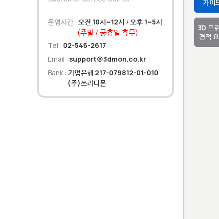
가이
운영시간 :
오전 10시~12시
/
오후 1~5시
3D 프
(주말 / 공휴일 휴무)
견적 
Tel :
02-546-2617
Email :
support@3dmon.co.kr
Bank :
기업은행 217-079812-01-010
(주)쓰리디몬