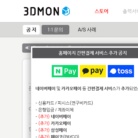
스토어
출력서
공 지
1:1 문의
A/S 사례
공 지 :
출력서비스 종료 안내
홈페이지 간편결제 서비스 추가 공지
1
문의
네이버페이
및
카카오페이
등
간편결제 서비스
가
추가
되었
문의
- 신용카드 / 피시스(연구비카드)
Ca************
- 은행입금 / 계좌이체
-
(추가)
네이버페이
Ca************
-
(추가)
카카오페이
안녕***
-
(추가)
삼성페이
-
(추가)
페이코
(PAYCO)