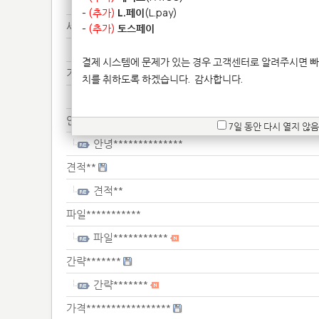
안녕***
-
(추가)
L.페이
(L.pay)
세금*******************
-
(추가)
토스페이
세금*******************
결제 시스템에 문제가 있는 경우 고객센터로 알려주시면 빠
거래************************
치를 취하도록 하겠습니다.
감사합니다.
거래************************
안녕**************
7일 동안 다시 열지 않음
안녕**************
견적**
견적**
파일***********
파일***********
간략*******
간략*******
가격*****************