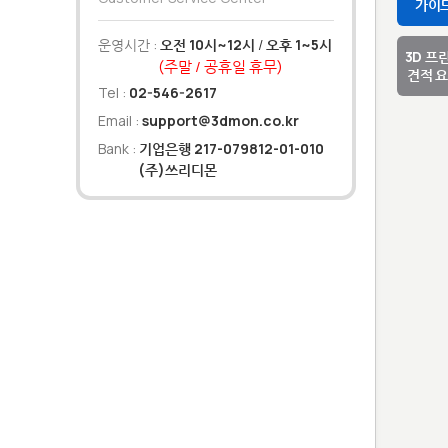
가이
운영시간 :
오전 10시~12시
/
오후 1~5시
3D 프
(주말 / 공휴일 휴무)
견적 
Tel :
02-546-2617
Email :
support@3dmon.co.kr
Bank :
기업은행 217-079812-01-010
(주)쓰리디몬