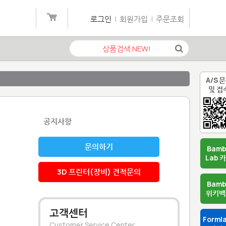
로그인
|
회원가입
|
주문조회
A/S 
및 접
공지사항
문의하기
Bam
Lab 
3D 프린터(장비) 견적문의
Bam
위키백
고객센터
Forml
Customer Service Center