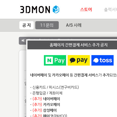
스토어
출력서
공 지
1:1 문의
A/S 사례
공 지 :
출력서비스 종료 안내
홈페이지 간편결제 서비스 추가 공지
1
파일*************
네이버페이
및
카카오페이
등
간편결제 서비스
가
추가
되었
입금************
- 신용카드 / 피시스(연구비카드)
입금************
- 은행입금 / 계좌이체
-
(추가)
네이버페이
설비***
-
(추가)
카카오페이
설비***
-
(추가)
삼성페이
-
(추가)
페이코
(PAYCO)