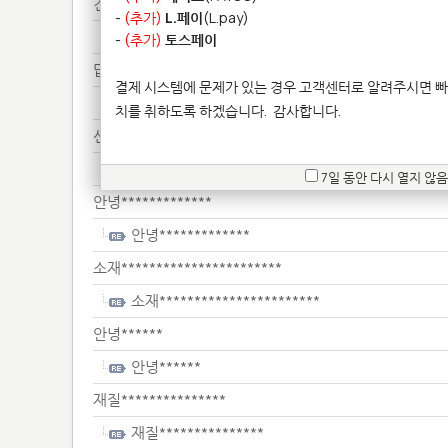
견적********
-
(추가)
L.페이
(L.pay)
견적********
-
(추가)
토스페이
답변***********************
결제 시스템에 문제가 있는 경우 고객센터로 알려주시면 빠
답변***********************
치를 취하도록 하겠습니다.
감사합니다.
신용***************
신용***************
7일 동안 다시 열지 않음
안녕*************
안녕*************
소재***********************
소재***********************
안녕******
안녕******
재질***************
재질***************