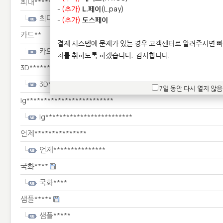
최대************
-
(추가)
L.페이
(L.pay)
최대************
-
(추가)
토스페이
카드**
결제 시스템에 문제가 있는 경우 고객센터로 알려주시면 빠
카드**
치를 취하도록 하겠습니다.
감사합니다.
3D***************
3D***************
7일 동안 다시 열지 않음
lg*************************
lg*************************
언제***************
언제***************
국화****
국화****
샘플*****
샘플*****