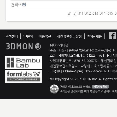
견적**
311
312
313
314
315
3
고객센터
1:1문의
이용약관
개인정보취급방침
3D몬 채용
(주)쓰리디몬
주소 : 서울시 송파구 법원로11길 25(문정동), H
쇼룸 : H비지니스파크 B동 512호
|
A/S : H비
사업자등록번호 : 876-87-00373 | 통신판매신
개인정보관리책임자 : 박정배 | 호스팅제공자 : 
고객센터 (10am~5pm) : 02-546-2617
| Ema
© Copyright 2026 3DMON Inc. All rights r