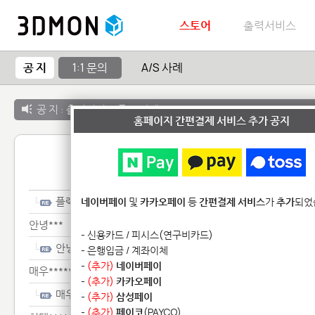
스토어
출력서비스
공 지
1:1 문의
A/S 사례
공 지 :
출력서비스 종료 안내
홈페이지 간편결제 서비스 추가 공지
1:1 
플렉************
네이버페이
및
카카오페이
등
간편결제 서비스
가
추가
되었
안녕***
- 신용카드 / 피시스(연구비카드)
안녕***
- 은행입금 / 계좌이체
-
(추가)
네이버페이
매우************
-
(추가)
카카오페이
매우************
-
(추가)
삼성페이
-
(추가)
페이코
(PAYCO)