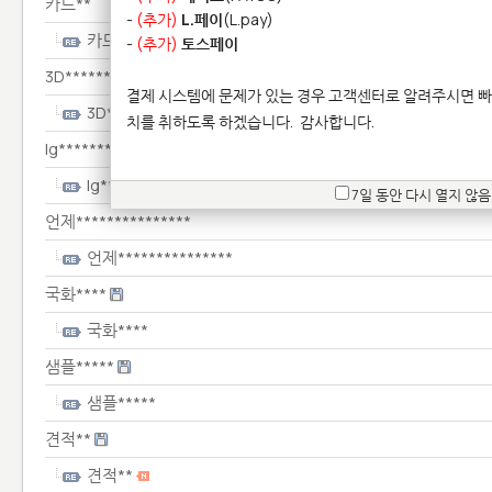
카드**
-
(추가)
L.페이
(L.pay)
카드**
-
(추가)
토스페이
3D***************
결제 시스템에 문제가 있는 경우 고객센터로 알려주시면 빠
3D***************
치를 취하도록 하겠습니다.
감사합니다.
lg*************************
lg*************************
7일 동안 다시 열지 않음
언제***************
언제***************
국화****
국화****
샘플*****
샘플*****
견적**
견적**