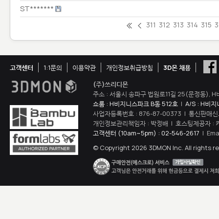
ST*******
311
312
313
314
315
3
고객센터
1:1문의
이용약관
개인정보취급방침
3D몬 채용
(주)쓰리디몬
주소 : 서울시 송파구 법원로11길 25(문정동), H
쇼룸 : H비지니스파크 B동 512호
|
A/S : H비
사업자등록번호 : 876-87-00373 | 통신판매신
개인정보관리책임자 : 박정배 | 호스팅제공자 : 
고객센터 (10am~5pm) : 02-546-2617
| Ema
© Copyright 2026 3DMON Inc. All rights r