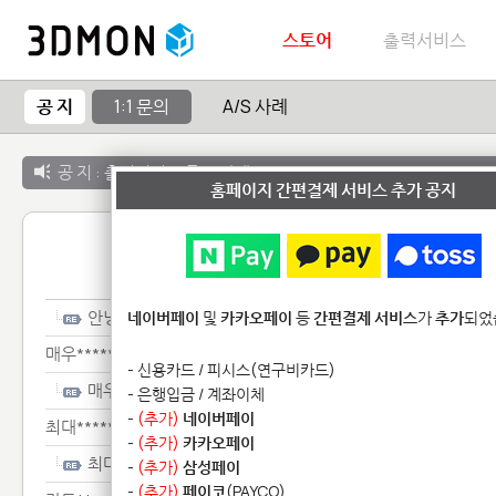
스토어
출력서비스
공 지
1:1 문의
A/S 사례
공 지 :
출력서비스 종료 안내
홈페이지 간편결제 서비스 추가 공지
1:1 
안녕***
네이버페이
및
카카오페이
등
간편결제 서비스
가
추가
되었
매우************
- 신용카드 / 피시스(연구비카드)
매우************
- 은행입금 / 계좌이체
-
(추가)
네이버페이
최대************
-
(추가)
카카오페이
최대************
-
(추가)
삼성페이
-
(추가)
페이코
(PAYCO)