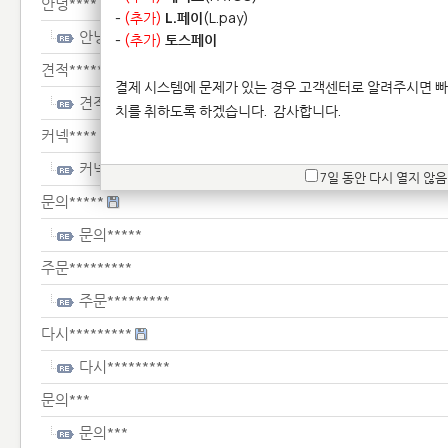
안녕****
-
(추가)
L.페이
(L.pay)
안녕****
-
(추가)
토스페이
견적********
결제 시스템에 문제가 있는 경우 고객센터로 알려주시면 빠
견적********
치를 취하도록 하겠습니다.
감사합니다.
커넥****
커넥****
7일 동안 다시 열지 않음
문의*****
문의*****
주문*********
주문*********
다시*********
다시*********
문의***
문의***