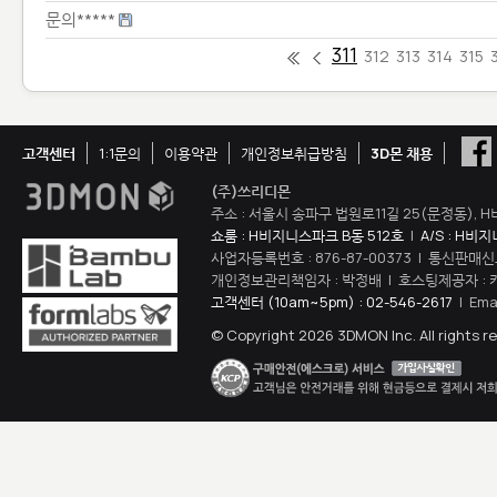
문의*****
311
312
313
314
315
고객센터
1:1문의
이용약관
개인정보취급방침
3D몬 채용
(주)쓰리디몬
주소 : 서울시 송파구 법원로11길 25(문정동), H
쇼룸 : H비지니스파크 B동 512호
|
A/S : H비
사업자등록번호 : 876-87-00373 | 통신판매신
개인정보관리책임자 : 박정배 | 호스팅제공자 : 
고객센터 (10am~5pm) : 02-546-2617
| Ema
© Copyright 2026 3DMON Inc. All rights r