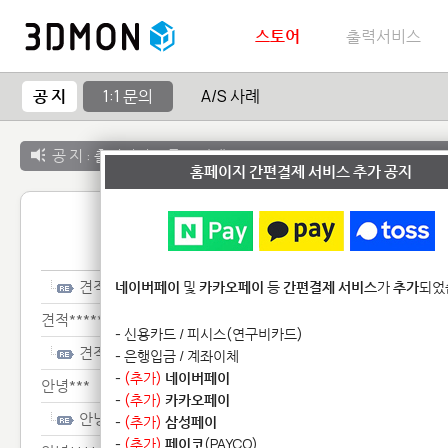
스토어
출력서비스
공 지
1:1 문의
A/S 사례
공 지 :
출력서비스 종료 안내
홈페이지 간편결제 서비스 추가 공지
1:1 
견적**
네이버페이
및
카카오페이
등
간편결제 서비스
가
추가
되었
견적******
- 신용카드 / 피시스(연구비카드)
견적******
- 은행입금 / 계좌이체
-
(추가)
네이버페이
안녕***
-
(추가)
카카오페이
안녕***
-
(추가)
삼성페이
-
(추가)
페이코
(PAYCO)