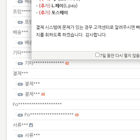
배송***
-
(추가)
L.페이
(L.pay)
프린****************
-
(추가)
토스페이
프린****************
결제 시스템에 문제가 있는 경우 고객센터로 알려주시면 빠
배송***
치를 취하도록 하겠습니다.
감사합니다.
배송***
기타**************
7일 동안 다시 열지 않음
기타**************
결제***
결제***
결제***
Fo********************
Fo********************
서류***
서류***