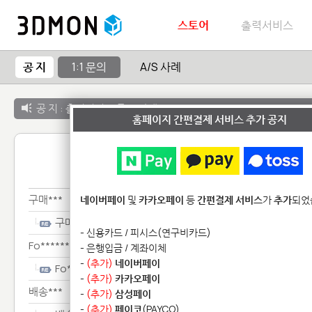
스토어
출력서비스
공 지
1:1 문의
A/S 사례
공 지 :
출력서비스 종료 안내
홈페이지 간편결제 서비스 추가 공지
1:1 
구매***
네이버페이
및
카카오페이
등
간편결제 서비스
가
추가
되었
구매***
- 신용카드 / 피시스(연구비카드)
Fo********************
- 은행입금 / 계좌이체
-
(추가)
네이버페이
Fo********************
-
(추가)
카카오페이
배송***
-
(추가)
삼성페이
-
(추가)
페이코
(PAYCO)