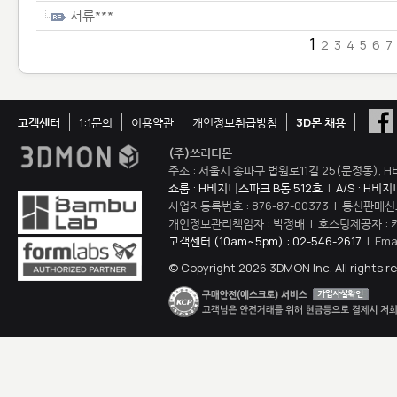
서류***
1
2
3
4
5
6
7
고객센터
1:1문의
이용약관
개인정보취급방침
3D몬 채용
(주)쓰리디몬
주소 : 서울시 송파구 법원로11길 25(문정동), H
쇼룸 : H비지니스파크 B동 512호
|
A/S : H비
사업자등록번호 : 876-87-00373 | 통신판매신
개인정보관리책임자 : 박정배 | 호스팅제공자 : 
고객센터 (10am~5pm) : 02-546-2617
| Ema
© Copyright 2026 3DMON Inc. All rights r