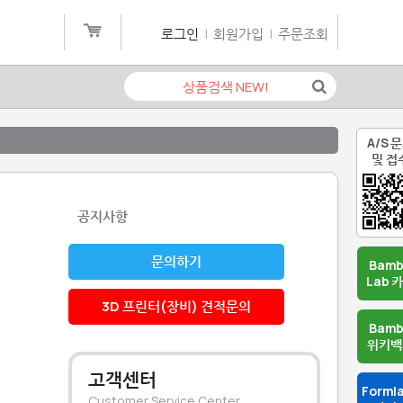
로그인
|
회원가입
|
주문조회
A/S 
및 접
공지사항
문의하기
Bam
Lab 
3D 프린터(장비) 견적문의
Bam
위키백
고객센터
Forml
Customer Service Center