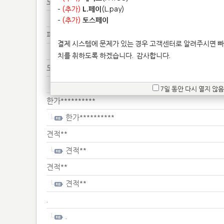
도색******
-
(추가)
L.페이
(L.pay)
도색******
-
(추가)
토스페이
피규*******
결제 시스템에 문제가 있는 경우 고객센터로 알려주시면 빠
피규*******
치를 취하도록 하겠습니다.
감사합니다.
도자************************
도자************************
7일 동안 다시 열지 않음
한가**********
한가**********
견적**
견적**
견적**
견적**
.
.