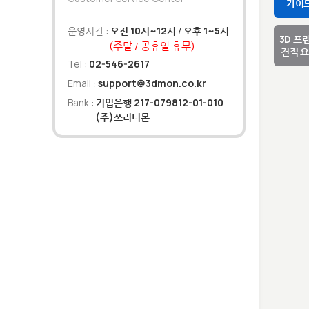
가이
운영시간 :
오전 10시~12시
/
오후 1~5시
3D 프
(주말 / 공휴일 휴무)
견적 
Tel :
02-546-2617
Email :
support@3dmon.co.kr
Bank :
기업은행 217-079812-01-010
(주)쓰리디몬