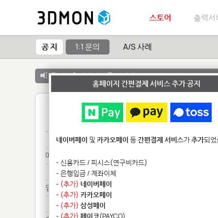
스토어
출력서
공 지
1:1 문의
A/S 사례
공 지 :
출력서비스 종료 안내
홈페이지 간편결제 서비스 추가 공지
1
제품****************
네이버페이
및
카카오페이
등
간편결제 서비스
가
추가
되었
메일******
- 신용카드 / 피시스(연구비카드)
메일******
- 은행입금 / 계좌이체
-
(추가)
네이버페이
업로*******
-
(추가)
카카오페이
업로*******
-
(추가)
삼성페이
-
(추가)
페이코
(PAYCO)