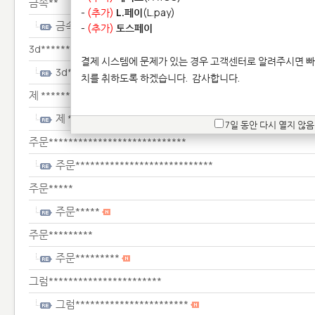
금속**
-
(추가)
L.페이
(L.pay)
금속**
-
(추가)
토스페이
3d*****************
결제 시스템에 문제가 있는 경우 고객센터로 알려주시면 빠
3d*****************
치를 취하도록 하겠습니다.
감사합니다.
제 ****************************
제 ****************************
7일 동안 다시 열지 않음
주문****************************
주문****************************
주문*****
주문*****
주문*********
주문*********
그럼***********************
그럼***********************