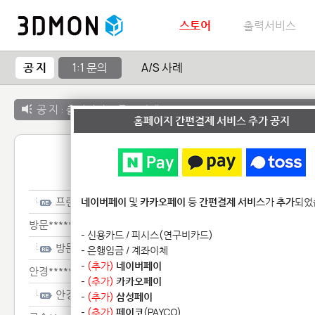
스토어
출력서비스
공 지
1:1 문의
A/S 사례
공 지 :
출력서비스 종료 안내
홈페이지 간편결제 서비스 추가 공지
1:1 
프린**********
네이버페이
및
카카오페이
등
간편결제 서비스
가
추가
되었
방문********
- 신용카드 / 피시스(연구비카드)
방문********
- 은행입금 / 계좌이체
-
(추가)
네이버페이
안경******************************
-
(추가)
카카오페이
안경******************************
-
(추가)
삼성페이
-
(추가)
페이코
(PAYCO)