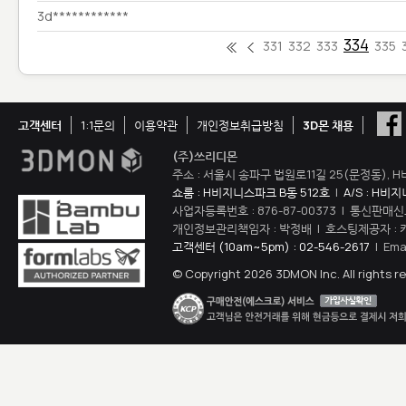
3d************
334
331
332
333
335
고객센터
1:1문의
이용약관
개인정보취급방침
3D몬 채용
(주)쓰리디몬
주소 : 서울시 송파구 법원로11길 25(문정동), H
쇼룸 : H비지니스파크 B동 512호
|
A/S : H비
사업자등록번호 : 876-87-00373 | 통신판매신
개인정보관리책임자 : 박정배 | 호스팅제공자 : 
고객센터 (10am~5pm) : 02-546-2617
| Ema
© Copyright 2026 3DMON Inc. All rights r