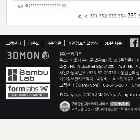
3D**************
335
331
332
333
334
고객센터
1:1문의
이용약관
개인정보취급방침
3D몬 채용
(주)쓰리디몬
주소 : 서울시 송파구 법원로11길 25(문정동), H
쇼룸 : H비지니스파크 B동 512호
|
A/S : H비
사업자등록번호 : 876-87-00373 | 통신판매신
개인정보관리책임자 : 박정배 | 호스팅제공자 : 
고객센터 (10am~5pm) : 02-546-2617
| Ema
© Copyright 2026 3DMON Inc. All rights r