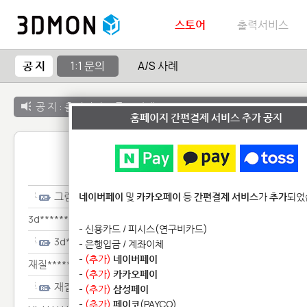
스토어
출력서비스
공 지
1:1 문의
A/S 사례
공 지 :
출력서비스 종료 안내
홈페이지 간편결제 서비스 추가 공지
1:1 
그럼***********************
네이버페이
및
카카오페이
등
간편결제 서비스
가
추가
되었
3d************
- 신용카드 / 피시스(연구비카드)
3d************
- 은행입금 / 계좌이체
-
(추가)
네이버페이
재질************
-
(추가)
카카오페이
재질************
-
(추가)
삼성페이
-
(추가)
페이코
(PAYCO)