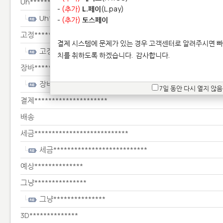
Uh******************************************************
-
(추가)
L.페이
(L.pay)
Uh*************************************************
-
(추가)
토스페이
고정******************
결제 시스템에 문제가 있는 경우 고객센터로 알려주시면 빠
고정******************
치를 취하도록 하겠습니다.
감사합니다.
장바*****
장바*****
7일 동안 다시 열지 않음
결제*********************
배송
세금***************************
세금***************************
예상**************
그냥***************
그냥***************
3D**************