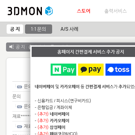
스토어
출력서비스
공 지
1:1 문의
A/S 사례
공 지 :
출력서비스 종료 안내
홈페이지 간편결제 서비스 추가 공지
1:1 
문의
네이버페이
및
카카오페이
등
간편결제 서비스
가
추가
되었
문의
- 신용카드 / 피시스(연구비카드)
문의
- 은행입금 / 계좌이체
-
(추가)
네이버페이
재료***********
-
(추가)
카카오페이
재료***********
-
(추가)
삼성페이
-
(추가)
페이코
(PAYCO)