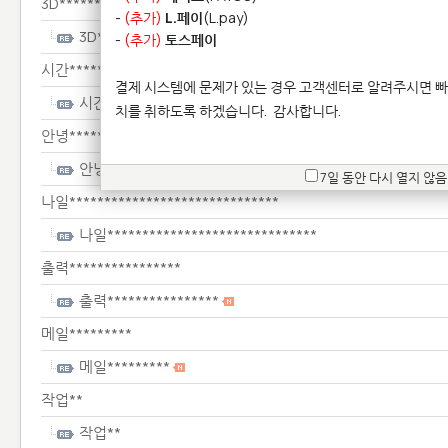
3D************************
-
(추가)
L.페이
(L.pay)
3D************************
-
(추가)
토스페이
시간*****
결제 시스템에 문제가 있는 경우 고객센터로 알려주시면 빠
시간*****
치를 취하도록 하겠습니다.
감사합니다.
안녕**********************
안녕**********************
7일 동안 다시 열지 않음
나일******************************
나일******************************
출력****************
출력****************
메일*********
메일*********
작업**
작업**