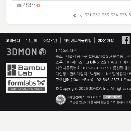
작업**
331
332
333
334
335
고객센터
1:1문의
이용약관
개인정보취급방침
3D몬 채용
(주)쓰리디몬
주소 : 서울시 송파구 법원로11길 25(문정동), H
쇼룸 : H비지니스파크 B동 512호
|
A/S : H비
사업자등록번호 : 876-87-00373 | 통신판매신
개인정보관리책임자 : 박정배 | 호스팅제공자 : 
고객센터 (10am~5pm) : 02-546-2617
| Ema
© Copyright 2026 3DMON Inc. All rights r