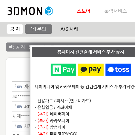
스토어
출력서비스
공 지
1:1 문의
A/S 사례
공 지 :
출력서비스 종료 안내
홈페이지 간편결제 서비스 추가 공지
1:1 
제작*********
네이버페이
및
카카오페이
등
간편결제 서비스
가
추가
되었
3d***************
- 신용카드 / 피시스(연구비카드)
3d***************
- 은행입금 / 계좌이체
-
(추가)
네이버페이
시제*************
-
(추가)
카카오페이
시제*************
-
(추가)
삼성페이
-
(추가)
페이코
(PAYCO)