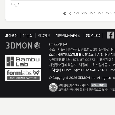
프린*
321
322
323
324
325
고객센터
1:1문의
이용약관
개인정보취급방침
3D몬 채용
(주)쓰리디몬
주소 : 서울시 송파구 법원로11길 25(문정동), H
쇼룸 : H비지니스파크 B동 512호
|
A/S : H비
사업자등록번호 : 876-87-00373 | 통신판매신
개인정보관리책임자 : 박정배 | 호스팅제공자 : 
고객센터 (10am~5pm) : 02-546-2617
| Ema
© Copyright 2026 3DMON Inc. All rights r