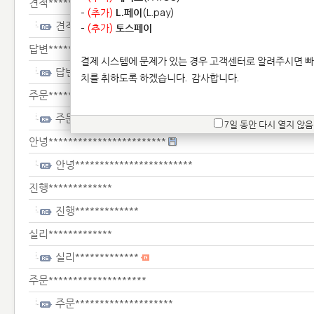
견적*******
-
(추가)
L.페이
(L.pay)
견적*******
-
(추가)
토스페이
답변***********************
결제 시스템에 문제가 있는 경우 고객센터로 알려주시면 빠
답변***********************
치를 취하도록 하겠습니다.
감사합니다.
주문******************
주문******************
7일 동안 다시 열지 않음
안녕************************
안녕************************
진행*************
진행*************
실리*************
실리*************
주문********************
주문********************