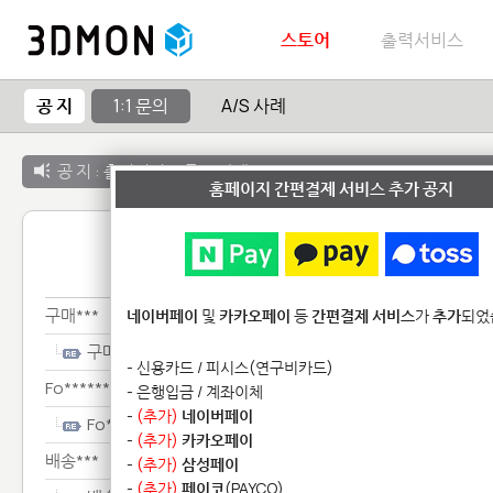
스토어
출력서비스
공 지
1:1 문의
A/S 사례
공 지 :
출력서비스 종료 안내
홈페이지 간편결제 서비스 추가 공지
1:1 
구매***
네이버페이
및
카카오페이
등
간편결제 서비스
가
추가
되었
구매***
- 신용카드 / 피시스(연구비카드)
Fo********************
- 은행입금 / 계좌이체
-
(추가)
네이버페이
Fo********************
-
(추가)
카카오페이
배송***
-
(추가)
삼성페이
-
(추가)
페이코
(PAYCO)