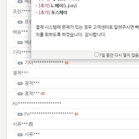
배송***
-
(추가)
L.페이
(L.pay)
프린****************
-
(추가)
토스페이
프린****************
결제 시스템에 문제가 있는 경우 고객센터로 알려주시면 빠
배송***
치를 취하도록 하겠습니다.
감사합니다.
배송***
기타**************
7일 동안 다시 열지 않음
기타**************
결제***
결제***
결제***
Fo********************
Fo********************
서류***
서류***