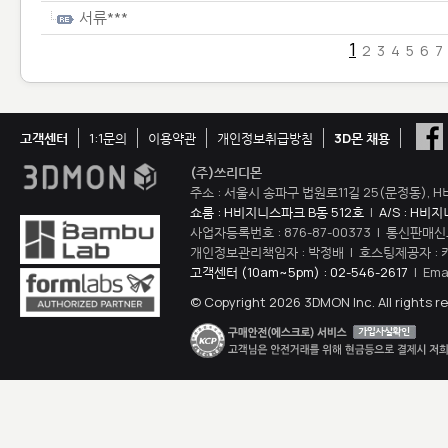
서류***
1
2
3
4
5
6
7
고객센터
1:1문의
이용약관
개인정보취급방침
3D몬 채용
(주)쓰리디몬
주소 : 서울시 송파구 법원로11길 25(문정동), H
쇼룸 : H비지니스파크 B동 512호
|
A/S : H비
사업자등록번호 : 876-87-00373 | 통신판매신
개인정보관리책임자 : 박정배 | 호스팅제공자 : 
고객센터 (10am~5pm) : 02-546-2617
| Ema
© Copyright 2026 3DMON Inc. All rights r