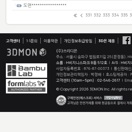
도면*****************
331
332
333
334
335
고객센터
1:1문의
이용약관
개인정보취급방침
3D몬 채용
(주)쓰리디몬
주소 : 서울시 송파구 법원로11길 25(문정동), H
쇼룸 : H비지니스파크 B동 512호
|
A/S : H비
사업자등록번호 : 876-87-00373 | 통신판매신
개인정보관리책임자 : 박정배 | 호스팅제공자 : 
고객센터 (10am~5pm) : 02-546-2617
| Ema
© Copyright 2026 3DMON Inc. All rights r