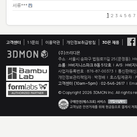
서류***
1
2
3
4
5
6
7
고객센터
1:1문의
이용약관
개인정보취급방침
3D몬 채용
(주)쓰리디몬
주소 : 서울시 송파구 법원로11길 25(문정동), H
쇼룸 : H비지니스파크 B동 512호
|
A/S : H비
사업자등록번호 : 876-87-00373 | 통신판매신
개인정보관리책임자 : 박정배 | 호스팅제공자 : 
고객센터 (10am~5pm) : 02-546-2617
| Ema
© Copyright 2026 3DMON Inc. All rights r