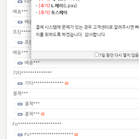
Fo********************
-
(추가)
L.페이
(L.pay)
배송***
-
(추가)
토스페이
배송***
결제 시스템에 문제가 있는 경우 고객센터로 알려주시면 빠
프린****************
치를 취하도록 하겠습니다.
감사합니다.
프린****************
배송***
7일 동안 다시 열지 않음
배송***
기타**************
기타**************
결제***
결제***
결제***
Fo********************
Fo********************