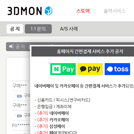
스토어
출력서비스
공 지
1:1 문의
A/S 사례
공 지 :
출력서비스 종료 안내
홈페이지 간편결제 서비스 추가 공지
1:1 
구매***
네이버페이
및
카카오페이
등
간편결제 서비스
가
추가
되었
구매***
- 신용카드 / 피시스(연구비카드)
구매***
- 은행입금 / 계좌이체
-
(추가)
네이버페이
구매***
-
(추가)
카카오페이
Fo********************
-
(추가)
삼성페이
-
(추가)
페이코
(PAYCO)