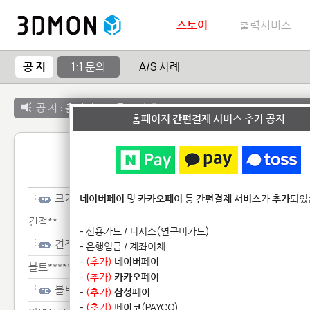
스토어
출력서비스
공 지
1:1 문의
A/S 사례
공 지 :
출력서비스 종료 안내
홈페이지 간편결제 서비스 추가 공지
1:1 
크기***
네이버페이
및
카카오페이
등
간편결제 서비스
가
추가
되었
견적**
- 신용카드 / 피시스(연구비카드)
견적**
- 은행입금 / 계좌이체
-
(추가)
네이버페이
볼트*******
-
(추가)
카카오페이
볼트*******
-
(추가)
삼성페이
-
(추가)
페이코
(PAYCO)