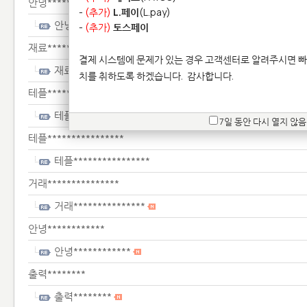
안녕***********************
-
(추가)
L.페이
(L.pay)
안녕***********************
-
(추가)
토스페이
재료***************
결제 시스템에 문제가 있는 경우 고객센터로 알려주시면 빠
재료***************
치를 취하도록 하겠습니다.
감사합니다.
테플**********************
테플**********************
7일 동안 다시 열지 않음
테플****************
테플****************
거래***************
거래***************
안녕************
안녕************
출력********
출력********