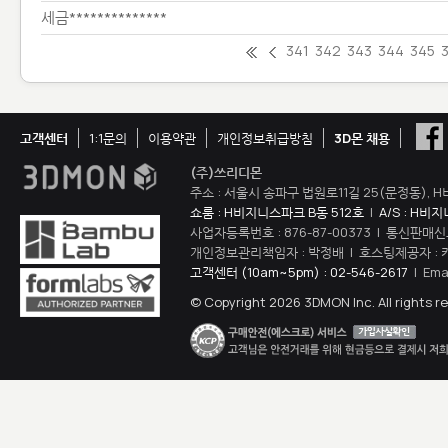
세금**************
341
342
343
344
345
고객센터
1:1문의
이용약관
개인정보취급방침
3D몬 채용
(주)쓰리디몬
주소 : 서울시 송파구 법원로11길 25(문정동), H
쇼룸 : H비지니스파크 B동 512호
|
A/S : H비
사업자등록번호 : 876-87-00373 | 통신판매신
개인정보관리책임자 : 박정배 | 호스팅제공자 : 
고객센터 (10am~5pm) : 02-546-2617
| Ema
© Copyright 2026 3DMON Inc. All rights r