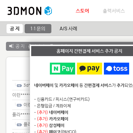
스토어
출력서비스
공 지
1:1 문의
A/S 사례
공 지 :
출력서비스 종료 안내
홈페이지 간편결제 서비스 추가 공지
1:1 
3d*********************************
네이버페이
및
카카오페이
등
간편결제 서비스
가
추가
되었
이런**************************
- 신용카드 / 피시스(연구비카드)
이런**************************
- 은행입금 / 계좌이체
-
(추가)
네이버페이
플라****************************
-
(추가)
카카오페이
플라****************************
-
(추가)
삼성페이
-
(추가)
페이코
(PAYCO)