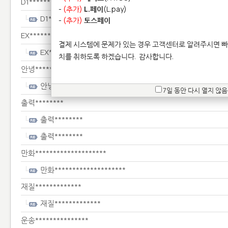
D1**********************
-
(추가)
L.페이
(L.pay)
D1**********************
-
(추가)
토스페이
EX************************
결제 시스템에 문제가 있는 경우 고객센터로 알려주시면 빠
EX************************
치를 취하도록 하겠습니다.
감사합니다.
안녕*****************
안녕*****************
7일 동안 다시 열지 않음
출력********
출력********
출력********
만화********************
만화********************
재질*************
재질*************
운송***************