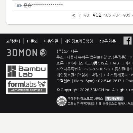
운송***************
402
401
403
404
405
고객센터
1:1문의
이용약관
개인정보취급방침
3D몬 채용
(주)쓰리디몬
주소 : 서울시 송파구 법원로11길 25(문정동), H
쇼룸 : H비지니스파크 B동 512호
|
A/S : H비
사업자등록번호 : 876-87-00373 | 통신판매신
개인정보관리책임자 : 박정배 | 호스팅제공자 : 
고객센터 (10am~5pm) : 02-546-2617
| Ema
© Copyright 2026 3DMON Inc. All rights r