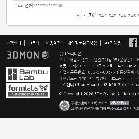
업체***********
341
342
343
344
345
고객센터
1:1문의
이용약관
개인정보취급방침
3D몬 채용
(주)쓰리디몬
주소 : 서울시 송파구 법원로11길 25(문정동), H
쇼룸 : H비지니스파크 B동 512호
|
A/S : H비
사업자등록번호 : 876-87-00373 | 통신판매신
개인정보관리책임자 : 박정배 | 호스팅제공자 : 
고객센터 (10am~5pm) : 02-546-2617
| Ema
© Copyright 2026 3DMON Inc. All rights r