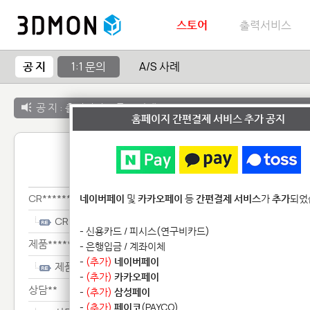
스토어
출력서비스
공 지
1:1 문의
A/S 사례
공 지 :
출력서비스 종료 안내
홈페이지 간편결제 서비스 추가 공지
1:1 
CR**************
네이버페이
및
카카오페이
등
간편결제 서비스
가
추가
되었
CR**************
- 신용카드 / 피시스(연구비카드)
제품********
- 은행입금 / 계좌이체
-
(추가)
네이버페이
제품********
-
(추가)
카카오페이
상담**
-
(추가)
삼성페이
-
(추가)
페이코
(PAYCO)