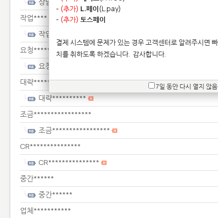
상담**
-
(추가)
L.페이
(L.pay)
작업****
-
(추가)
토스페이
작업****
결제 시스템에 문제가 있는 경우 고객센터로 알려주시면 빠
요청***********
치를 취하도록 하겠습니다.
감사합니다.
요청***********
대략**********
7일 동안 다시 열지 않음
대략**********
조금*****************
조금*****************
CR***************
CR***************
중간******
중간******
업체***********