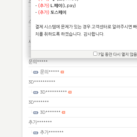
스텐*********************************
-
(추가)
L.페이
(L.pay)
스텐*********************************
-
(추가)
토스페이
스텐************************************
결제 시스템에 문제가 있는 경우 고객센터로 알려주시면 빠
스텐************************************
치를 취하도록 하겠습니다.
감사합니다.
세금******
세금******
7일 동안 다시 열지 않음
문의*****
문의*****
3D**********
3D**********
3D*******
3D*******
추가*******
추가*******