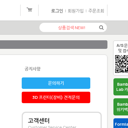
로그인
|
회원가입
|
주문조회
A/S 
및 접
공지사항
문의하기
Bam
Lab 
3D 프린터(장비) 견적문의
Bam
위키백
고객센터
Forml
Customer Service Center