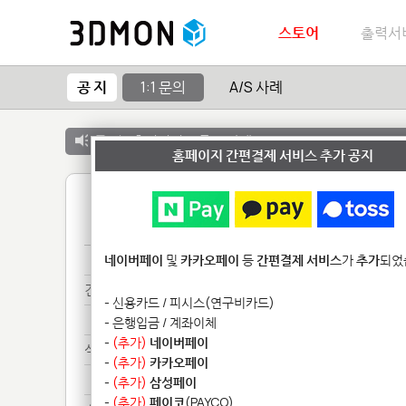
스토어
출력서
공 지
1:1 문의
A/S 사례
공 지 :
출력서비스 종료 안내
홈페이지 간편결제 서비스 추가 공지
1
견적***
네이버페이
및
카카오페이
등
간편결제 서비스
가
추가
되었
견적********
- 신용카드 / 피시스(연구비카드)
견적********
- 은행입금 / 계좌이체
-
(추가)
네이버페이
석고********************
-
(추가)
카카오페이
석고********************
-
(추가)
삼성페이
-
(추가)
페이코
(PAYCO)