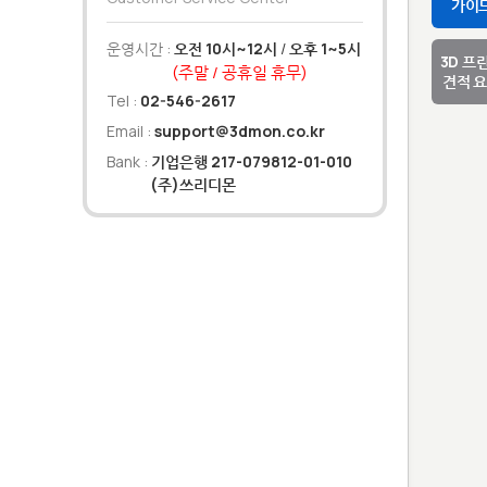
가이
운영시간 :
오전 10시~12시
/
오후 1~5시
3D 프
(주말 / 공휴일 휴무)
견적 
Tel :
02-546-2617
Email :
support@3dmon.co.kr
Bank :
기업은행 217-079812-01-010
(주)쓰리디몬