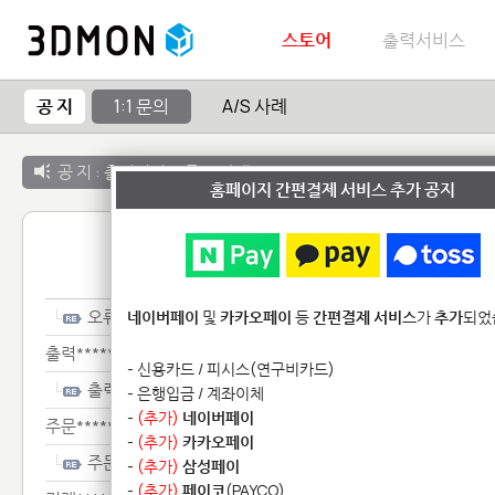
스토어
출력서비스
공 지
1:1 문의
A/S 사례
공 지 :
출력서비스 종료 안내
홈페이지 간편결제 서비스 추가 공지
1:1 
오류*******************
네이버페이
및
카카오페이
등
간편결제 서비스
가
추가
되었
출력*****************
- 신용카드 / 피시스(연구비카드)
출력*****************
- 은행입금 / 계좌이체
-
(추가)
네이버페이
주문******
-
(추가)
카카오페이
주문******
-
(추가)
삼성페이
-
(추가)
페이코
(PAYCO)