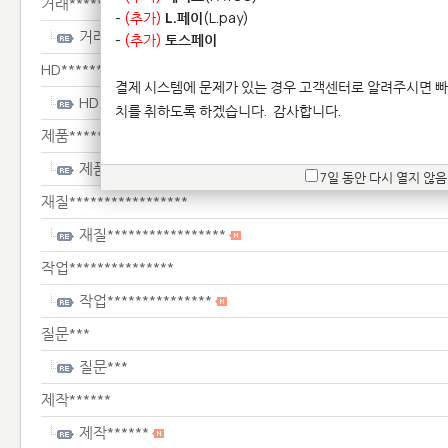
거래**************
-
(추가)
L.페이
(L.pay)
거래**************
-
(추가)
토스페이
HD*******************
결제 시스템에 문제가 있는 경우 고객센터로 알려주시면 빠
HD*******************
치를 취하도록 하겠습니다.
감사합니다.
제품******
제품******
7일 동안 다시 열지 않음
재질*****************
재질*****************
작업***************
작업***************
질문***
질문***
제작******
제작******