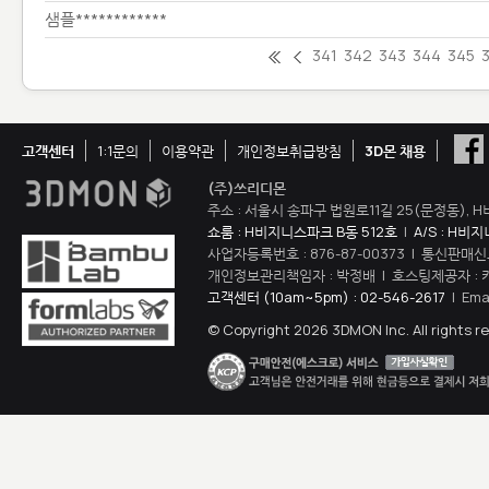
샘플************
341
342
343
344
345
고객센터
1:1문의
이용약관
개인정보취급방침
3D몬 채용
(주)쓰리디몬
주소 : 서울시 송파구 법원로11길 25(문정동), H
쇼룸 : H비지니스파크 B동 512호
|
A/S : H비
사업자등록번호 : 876-87-00373 | 통신판매신
개인정보관리책임자 : 박정배 | 호스팅제공자 : 
고객센터 (10am~5pm) : 02-546-2617
| Ema
© Copyright 2026 3DMON Inc. All rights r