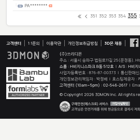
PA********
355
351
352
353
354
고객센터
1:1문의
이용약관
개인정보취급방침
3D몬 채용
(주)쓰리디몬
주소 : 서울시 송파구 법원로11길 25(문정동), H
쇼룸 : H비지니스파크 B동 512호
|
A/S : H비
사업자등록번호 : 876-87-00373 | 통신판매신
개인정보관리책임자 : 박정배 | 호스팅제공자 : 
고객센터 (10am~5pm) : 02-546-2617
| Ema
© Copyright 2026 3DMON Inc. All rights r