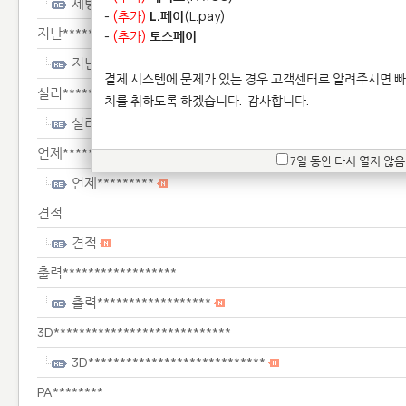
세팅***********
-
(추가)
L.페이
(L.pay)
지난******************************************
-
(추가)
토스페이
지난******************************************
결제 시스템에 문제가 있는 경우 고객센터로 알려주시면 빠
실리******************************************************
치를 취하도록 하겠습니다.
감사합니다.
실리************************************************
언제*********
7일 동안 다시 열지 않음
언제*********
견적
견적
출력******************
출력******************
3D****************************
3D****************************
PA********