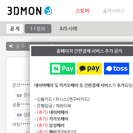
스토어
출력서비스
공 지
1:1 문의
A/S 사례
공 지 :
출력서비스 종료 안내
홈페이지 간편결제 서비스 추가 공지
1:1 
문의******
네이버페이
및
카카오페이
등
간편결제 서비스
가
추가
되었
문의******
- 신용카드 / 피시스(연구비카드)
샘플*********
- 은행입금 / 계좌이체
-
(추가)
네이버페이
샘플*********
-
(추가)
카카오페이
세팅***********
-
(추가)
삼성페이
-
(추가)
페이코
(PAYCO)