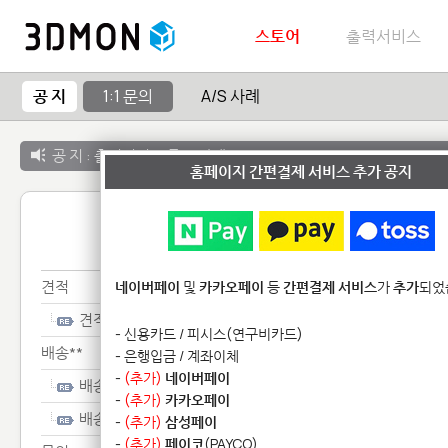
스토어
출력서비스
공 지
1:1 문의
A/S 사례
공 지 :
출력서비스 종료 안내
홈페이지 간편결제 서비스 추가 공지
1:1 
견적
네이버페이
및
카카오페이
등
간편결제 서비스
가
추가
되었
견적
- 신용카드 / 피시스(연구비카드)
배송**
- 은행입금 / 계좌이체
-
(추가)
네이버페이
배송**
-
(추가)
카카오페이
배송**
-
(추가)
삼성페이
-
(추가)
페이코
(PAYCO)