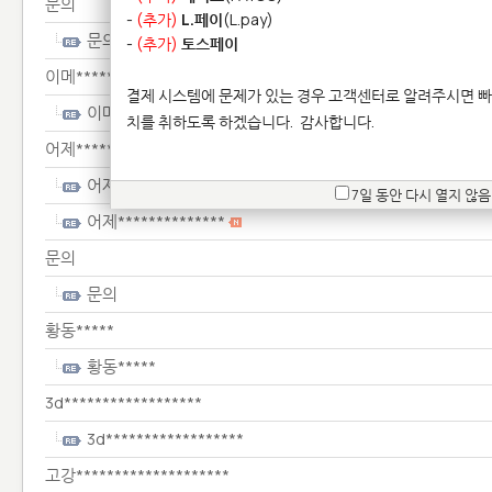
문의
-
(추가)
L.페이
(L.pay)
문의
-
(추가)
토스페이
이메************
결제 시스템에 문제가 있는 경우 고객센터로 알려주시면 빠
이메************
치를 취하도록 하겠습니다.
감사합니다.
어제**************
어제**************
7일 동안 다시 열지 않음
어제**************
문의
문의
황동*****
황동*****
3d******************
3d******************
고강********************