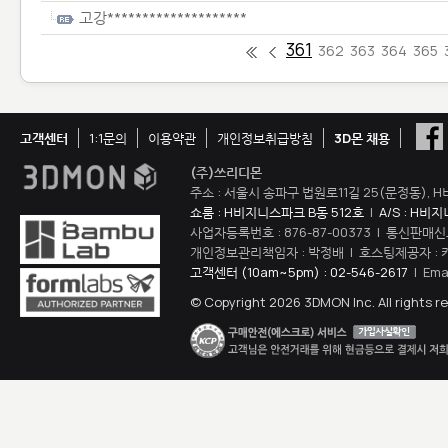
고강********************
361
362
363
364
365
고객센터
1:1문의
이용약관
개인정보취급방침
3D몬 채용
(주)쓰리디몬
주소 : 서울시 송파구 법원로11길 25(문정동), H
쇼룸 : H비지니스파크 B동 512호
|
A/S : H비
사업자등록번호 : 876-87-00373 | 통신판매신
개인정보관리책임자 : 박정배 | 호스팅제공자 : 
고객센터 (10am~5pm) : 02-546-2617
| Ema
© Copyright 2026 3DMON Inc. All rights r