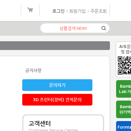
로그인
|
회원가입
|
주문조회
A/S 
및 접
공지사항
문의하기
Bam
Lab 
3D 프린터(장비) 견적문의
Bam
위키백
고객센터
Forml
Customer Service Center