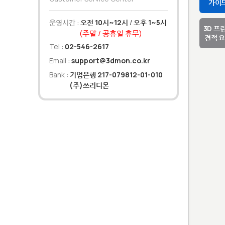
가이
운영시간 :
오전 10시~12시
/
오후 1~5시
3D 프
(주말 / 공휴일 휴무)
견적 
Tel :
02-546-2617
Email :
support@3dmon.co.kr
Bank :
기업은행 217-079812-01-010
(주)쓰리디몬