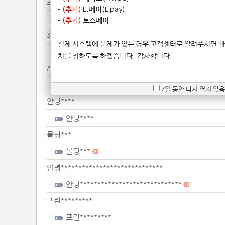
포인****
-
(추가)
L.페이
(L.pay)
포인****
-
(추가)
토스페이
3D*********
결제 시스템에 문제가 있는 경우 고객센터로 알려주시면 빠
3D*********
치를 취하도록 하겠습니다.
감사합니다.
AB************
AB************
7일 동안 다시 열지 않음
안녕****
안녕****
몰딩***
몰딩***
안녕*****************************
안녕*****************************
프린*********
프린*********