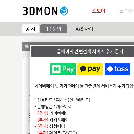
스토어
출력서
공 지
1:1 문의
A/S 사례
공 지 :
출력서비스 종료 안내
홈페이지 간편결제 서비스 추가 공지
1
샘플************
네이버페이
및
카카오페이
등
간편결제 서비스
가
추가
되었
견적**
- 신용카드 / 피시스(연구비카드)
견적**
- 은행입금 / 계좌이체
-
(추가)
네이버페이
환불**
-
(추가)
카카오페이
환불**
-
(추가)
삼성페이
-
(추가)
페이코
(PAYCO)