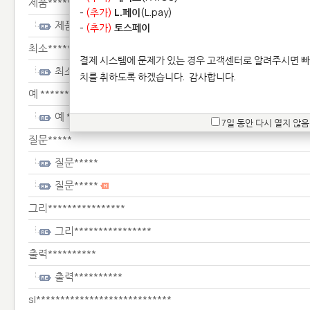
제품************
-
(추가)
L.페이
(L.pay)
제품************
-
(추가)
토스페이
최소***********
결제 시스템에 문제가 있는 경우 고객센터로 알려주시면 빠
최소***********
치를 취하도록 하겠습니다.
감사합니다.
예 ********************
예 ********************
7일 동안 다시 열지 않음
질문*****
질문*****
질문*****
그리****************
그리****************
출력**********
출력**********
sl****************************