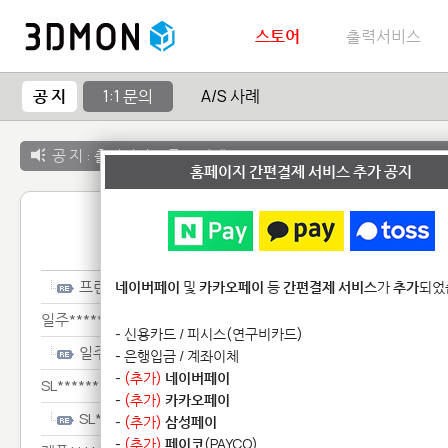
스토어
출력서비스
공 지
1:1 문의
A/S 사례
공 지 :
출력서비스 종료 안내
홈페이지 간편결제 서비스 추가 공지
1:1 
프린*********
네이버페이
및
카카오페이
등
간편결제 서비스
가
추가
되었
일주***************
- 신용카드 / 피시스(연구비카드)
일주***************
- 은행입금 / 계좌이체
-
(추가)
네이버페이
SL***********
-
(추가)
카카오페이
SL***********
-
(추가)
삼성페이
-
(추가)
페이코
(PAYCO)