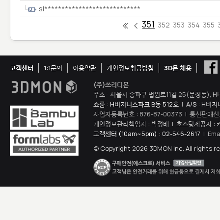
sl****************************
351
352
353
354
355
고객센터
1:1문의
이용약관
개인정보취급방침
3D몬 채용
(주)쓰리디몬
주소 : 서울시 송파구 법원로11길 25(문정동), H
쇼룸 : H비지니스파크 B동 512호
|
A/S : H비
사업자등록번호 : 876-87-00373 | 통신판매신
개인정보관리책임자 : 박정배 | 호스팅제공자 : 
고객센터 (10am~5pm) : 02-546-2617
| Ema
© Copyright 2026 3DMON Inc. All rights r