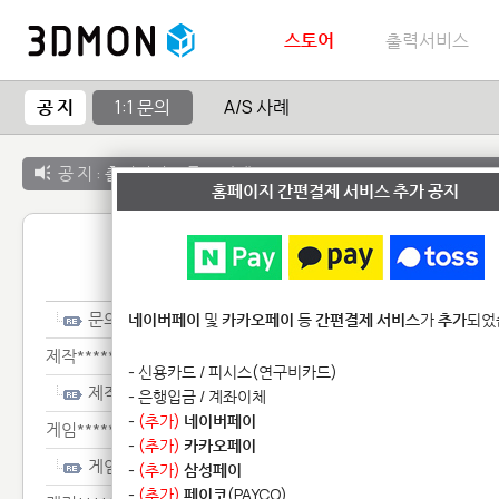
스토어
출력서비스
공 지
1:1 문의
A/S 사례
공 지 :
출력서비스 종료 안내
홈페이지 간편결제 서비스 추가 공지
1:1 
문의
네이버페이
및
카카오페이
등
간편결제 서비스
가
추가
되었
제작*********
- 신용카드 / 피시스(연구비카드)
제작*********
- 은행입금 / 계좌이체
-
(추가)
네이버페이
게임*********************
-
(추가)
카카오페이
게임*********************
-
(추가)
삼성페이
-
(추가)
페이코
(PAYCO)