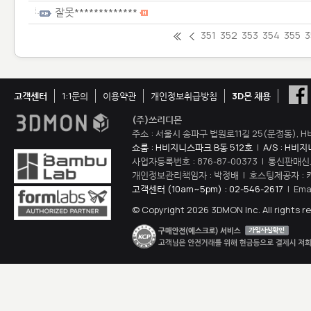
잘못*************
351
352
353
354
355
3
고객센터
1:1문의
이용약관
개인정보취급방침
3D몬 채용
(주)쓰리디몬
주소 : 서울시 송파구 법원로11길 25(문정동), H
쇼룸 : H비지니스파크 B동 512호
|
A/S : H비
사업자등록번호 : 876-87-00373 | 통신판매신
개인정보관리책임자 : 박정배 | 호스팅제공자 : 
고객센터 (10am~5pm) : 02-546-2617
| Ema
© Copyright 2026 3DMON Inc. All rights r