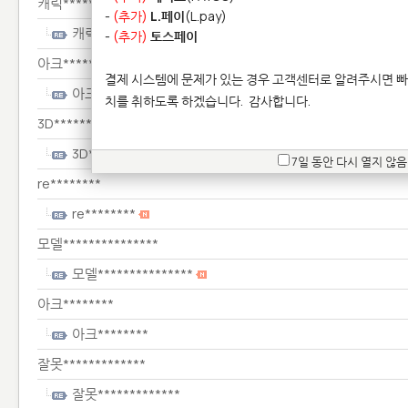
캐릭***********************
-
(추가)
L.페이
(L.pay)
캐릭***********************
-
(추가)
토스페이
아크********
결제 시스템에 문제가 있는 경우 고객센터로 알려주시면 빠
아크********
치를 취하도록 하겠습니다.
감사합니다.
3D******************
3D******************
7일 동안 다시 열지 않음
re********
re********
모델***************
모델***************
아크********
아크********
잘못*************
잘못*************