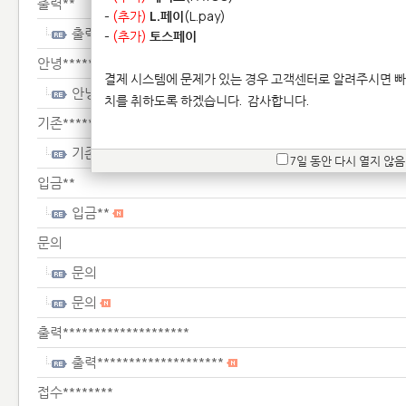
출력**
-
(추가)
L.페이
(L.pay)
출력**
-
(추가)
토스페이
안녕*********************
결제 시스템에 문제가 있는 경우 고객센터로 알려주시면 빠
안녕*********************
치를 취하도록 하겠습니다.
감사합니다.
기존*************************
기존*************************
7일 동안 다시 열지 않음
입금**
입금**
문의
문의
문의
출력********************
출력********************
접수********