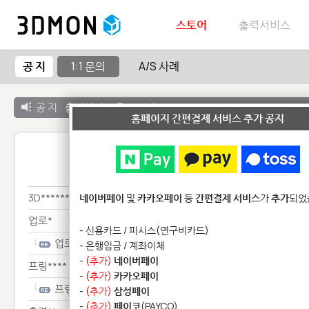
스토어
출력서비스
공 지
1:1 문의
A/S 사례
공 지 :
출력서비스 종료 안내
홈페이지 간편결제 서비스 추가 공지
1:1 
3D*************
네이버페이
및
카카오페이
등
간편결제 서비스
가
추가
되었
업로*
- 신용카드 / 피시스(연구비카드)
업로*
- 은행입금 / 계좌이체
-
(추가)
네이버페이
프링****
-
(추가)
카카오페이
프링****
-
(추가)
삼성페이
-
(추가)
페이코
(PAYCO)