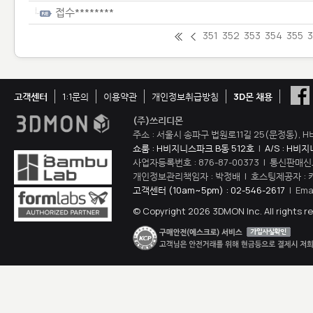
접수********
351
352
353
354
355
고객센터
1:1문의
이용약관
개인정보취급방침
3D몬 채용
(주)쓰리디몬
주소 : 서울시 송파구 법원로11길 25(문정동), H
쇼룸 : H비지니스파크 B동 512호
|
A/S : H비
사업자등록번호 : 876-87-00373 | 통신판매신
개인정보관리책임자 : 박정배 | 호스팅제공자 : 
고객센터 (10am~5pm) : 02-546-2617
| Ema
© Copyright 2026 3DMON Inc. All rights r