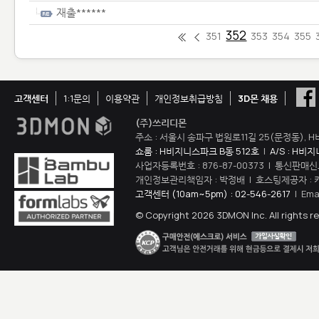
재출******
352
351
353
354
355
고객센터
1:1문의
이용약관
개인정보취급방침
3D몬 채용
(주)쓰리디몬
주소 : 서울시 송파구 법원로11길 25(문정동), H
쇼룸 : H비지니스파크 B동 512호
|
A/S : H비
사업자등록번호 : 876-87-00373 | 통신판매신
개인정보관리책임자 : 박정배 | 호스팅제공자 : 
고객센터 (10am~5pm) : 02-546-2617
| Ema
© Copyright 2026 3DMON Inc. All rights r