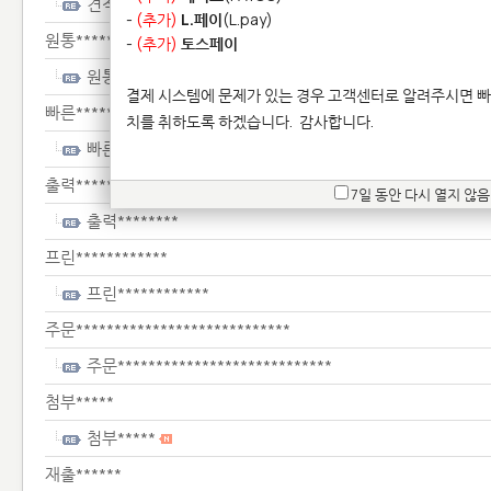
견적********
-
(추가)
L.페이
(L.pay)
원통********************
-
(추가)
토스페이
원통********************
결제 시스템에 문제가 있는 경우 고객센터로 알려주시면 빠
빠른*************************
치를 취하도록 하겠습니다.
감사합니다.
빠른*************************
출력********
7일 동안 다시 열지 않음
출력********
프린************
프린************
주문****************************
주문****************************
첨부*****
첨부*****
재출******