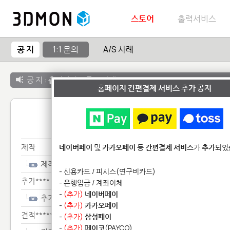
스토어
출력서비스
공 지
1:1 문의
A/S 사례
공 지 :
출력서비스 종료 안내
홈페이지 간편결제 서비스 추가 공지
1:1 
제작
네이버페이
및
카카오페이
등
간편결제 서비스
가
추가
되었
제작
- 신용카드 / 피시스(연구비카드)
추가****
- 은행입금 / 계좌이체
-
(추가)
네이버페이
추가****
-
(추가)
카카오페이
견적********
-
(추가)
삼성페이
-
(추가)
페이코
(PAYCO)