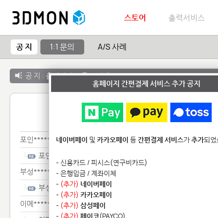
스토어
출력서비스
공 지
1:1 문의
A/S 사례
공 지 :
출력서비스 종료 안내
홈페이지 간편결제 서비스 추가 공지
1:1 
포인********************
네이버페이
및
카카오페이
등
간편결제 서비스
가
추가
되었
포인********************
- 신용카드 / 피시스(연구비카드)
부성*****
- 은행입금 / 계좌이체
-
(추가)
네이버페이
부성*****
-
(추가)
카카오페이
이메*************
-
(추가)
삼성페이
-
(추가)
페이코
(PAYCO)