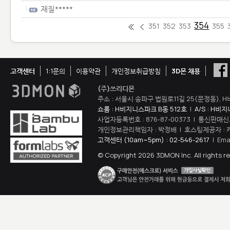
재질*****
354
351
352
353
355
고객센터
1:1문의
이용약관
개인정보취급방침
3D몬 채용
(주)쓰리디몬
주소 : 서울시 송파구 법원로11길 25(문정동), H
쇼룸 : H비지니스파크 B동 512호
|
A/S : H비
사업자등록번호 : 876-87-00373 | 통신판매신
개인정보관리책임자 : 박정배 | 호스팅제공자 : 
고객센터 (10am~5pm) : 02-546-2617
| Ema
© Copyright 2026 3DMON Inc. All rights r