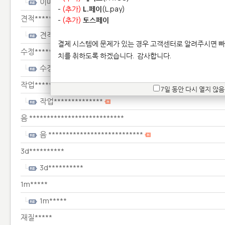
이메*************
-
(추가)
L.페이
(L.pay)
견적******
-
(추가)
토스페이
견적******
결제 시스템에 문제가 있는 경우 고객센터로 알려주시면 빠
수정**************
치를 취하도록 하겠습니다.
감사합니다.
수정**************
작업**************
7일 동안 다시 열지 않음
작업**************
음 ***************************
음 ***************************
3d**********
3d**********
1m*****
1m*****
재질*****