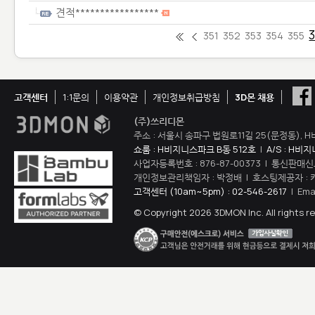
견적*****************
351
352
353
354
355
고객센터
1:1문의
이용약관
개인정보취급방침
3D몬 채용
(주)쓰리디몬
주소 : 서울시 송파구 법원로11길 25(문정동), H
쇼룸 : H비지니스파크 B동 512호
|
A/S : H비
사업자등록번호 : 876-87-00373 | 통신판매신
개인정보관리책임자 : 박정배 | 호스팅제공자 : 
고객센터 (10am~5pm) : 02-546-2617
| Ema
© Copyright 2026 3DMON Inc. All rights r