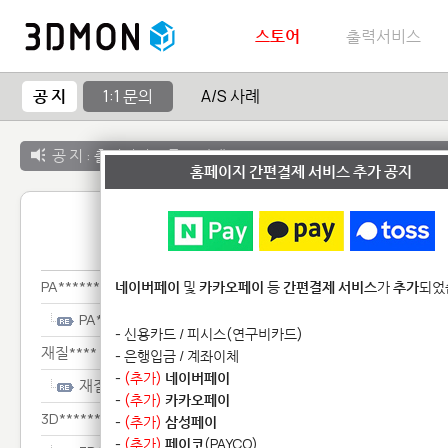
스토어
출력서비스
공 지
1:1 문의
A/S 사례
공 지 :
출력서비스 종료 안내
홈페이지 간편결제 서비스 추가 공지
1:1 
PA********
네이버페이
및
카카오페이
등
간편결제 서비스
가
추가
되었
PA********
- 신용카드 / 피시스(연구비카드)
재질****
- 은행입금 / 계좌이체
-
(추가)
네이버페이
재질****
-
(추가)
카카오페이
3D***************
-
(추가)
삼성페이
-
(추가)
페이코
(PAYCO)