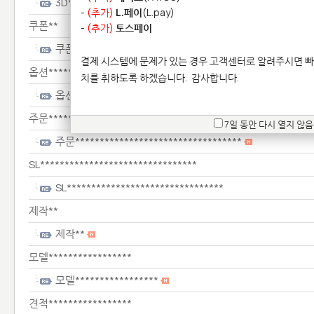
3D***************
-
(추가)
L.페이
(L.pay)
쿠폰**
-
(추가)
토스페이
쿠폰**
결제 시스템에 문제가 있는 경우 고객센터로 알려주시면 빠
옵션**********
치를 취하도록 하겠습니다.
감사합니다.
옵션**********
주문**********************************
7일 동안 다시 열지 않음
주문**********************************
SL********************************
SL********************************
제작**
제작**
모델*****************
모델*****************
견적*****************