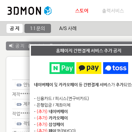
스토어
출력서비스
공 지
1:1 문의
A/S 사례
공 지 :
출력서비스 종료 안내
홈페이지 간편결제 서비스 추가 공지
1:1 
안녕****************************
네이버페이
및
카카오페이
등
간편결제 서비스
가
추가
되었
제작******
- 신용카드 / 피시스(연구비카드)
제작******
- 은행입금 / 계좌이체
-
(추가)
네이버페이
작업*****
-
(추가)
카카오페이
작업*****
-
(추가)
삼성페이
-
(추가)
페이코
(PAYCO)