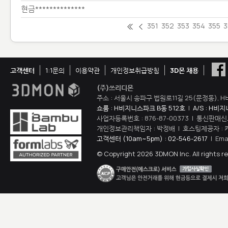
현금**************
351
352
353
354
355
3
고객센터
1:1문의
이용약관
개인정보취급방침
3D몬 채용
(주)쓰리디몬
주소 : 서울시 송파구 법원로11길 25(문정동), H
쇼룸 : H비지니스파크 B동 512호
|
A/S : H비
사업자등록번호 : 876-87-00373 | 통신판매신
개인정보관리책임자 : 박정배 | 호스팅제공자 : 
고객센터 (10am~5pm) : 02-546-2617
| Ema
© Copyright 2026 3DMON Inc. All rights r