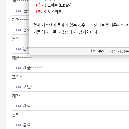
'플***************************************************
-
(추가)
L.페이
(L.pay)
'플*************************************************
-
(추가)
토스페이
견적**********
결제 시스템에 문제가 있는 경우 고객센터로 알려주시면 빠
견적**********
치를 취하도록 하겠습니다.
감사합니다.
문의
문의
7일 동안 다시 열지 않음
제품******
제품******
포인*
포인*
제작
제작
출력
출력