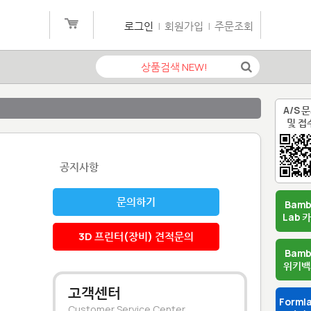
로그인
|
회원가입
|
주문조회
A/S 
및 접
공지사항
문의하기
Bam
Lab 
3D 프린터(장비) 견적문의
Bam
위키백
고객센터
Forml
Customer Service Center