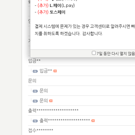
출력**
-
(추가)
L.페이
(L.pay)
출력**
-
(추가)
토스페이
안녕*********************
결제 시스템에 문제가 있는 경우 고객센터로 알려주시면 빠
안녕*********************
치를 취하도록 하겠습니다.
감사합니다.
기존*************************
기존*************************
7일 동안 다시 열지 않음
입금**
입금**
문의
문의
문의
출력********************
출력********************
접수********