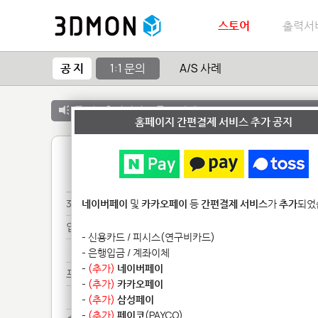
스토어
출력서
공 지
1:1 문의
A/S 사례
공 지 :
출력서비스 종료 안내
홈페이지 간편결제 서비스 추가 공지
1
3D*************
네이버페이
및
카카오페이
등
간편결제 서비스
가
추가
되었
업로*
- 신용카드 / 피시스(연구비카드)
업로*
- 은행입금 / 계좌이체
-
(추가)
네이버페이
프링****
-
(추가)
카카오페이
프링****
-
(추가)
삼성페이
-
(추가)
페이코
(PAYCO)