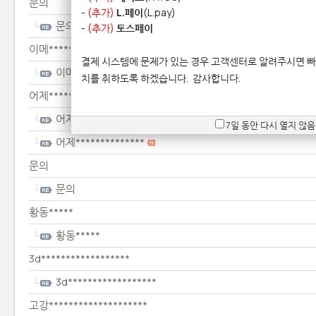
문의
-
(추가)
L.페이
(L.pay)
문의
-
(추가)
토스페이
이메************
결제 시스템에 문제가 있는 경우 고객센터로 알려주시면 빠
이메************
치를 취하도록 하겠습니다.
감사합니다.
어제**************
어제**************
7일 동안 다시 열지 않음
어제**************
문의
문의
황동*****
황동*****
3d******************
3d******************
고강********************