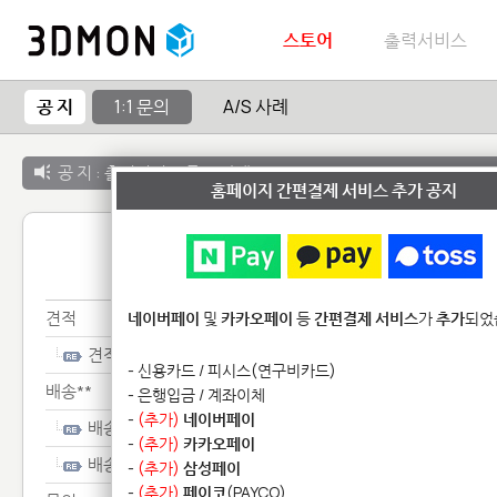
스토어
출력서비스
공 지
1:1 문의
A/S 사례
공 지 :
출력서비스 종료 안내
홈페이지 간편결제 서비스 추가 공지
1:1 
견적
네이버페이
및
카카오페이
등
간편결제 서비스
가
추가
되었
견적
- 신용카드 / 피시스(연구비카드)
배송**
- 은행입금 / 계좌이체
-
(추가)
네이버페이
배송**
-
(추가)
카카오페이
배송**
-
(추가)
삼성페이
-
(추가)
페이코
(PAYCO)