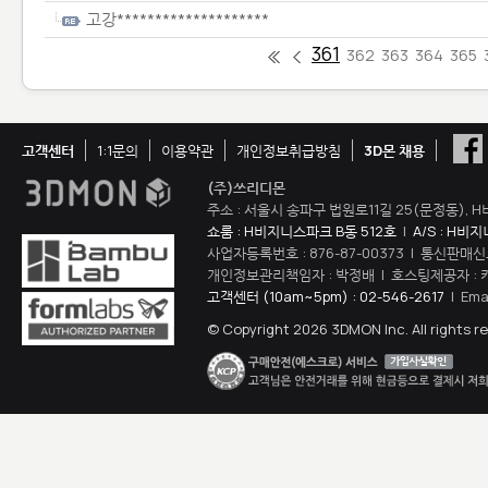
고강********************
361
362
363
364
365
고객센터
1:1문의
이용약관
개인정보취급방침
3D몬 채용
(주)쓰리디몬
주소 : 서울시 송파구 법원로11길 25(문정동), H
쇼룸 : H비지니스파크 B동 512호
|
A/S : H비
사업자등록번호 : 876-87-00373 | 통신판매신
개인정보관리책임자 : 박정배 | 호스팅제공자 : 
고객센터 (10am~5pm) : 02-546-2617
| Ema
© Copyright 2026 3DMON Inc. All rights r