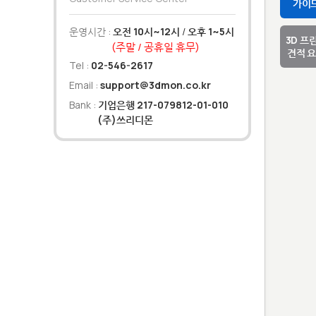
가이
운영시간 :
오전 10시~12시
/
오후 1~5시
3D 프
(주말 / 공휴일 휴무)
견적 
Tel :
02-546-2617
Email :
support@3dmon.co.kr
Bank :
기업은행 217-079812-01-010
(주)쓰리디몬