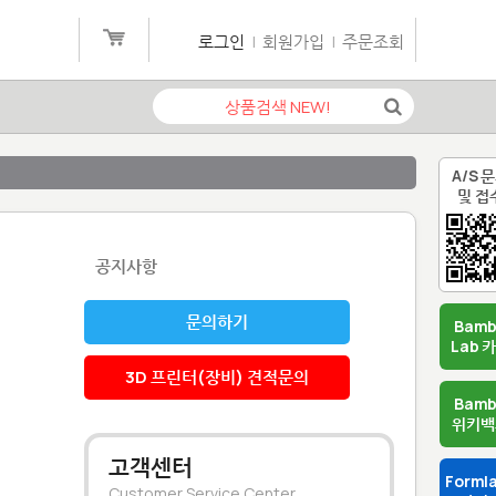
로그인
|
회원가입
|
주문조회
A/S 
및 접
공지사항
문의하기
Bam
Lab 
3D 프린터(장비) 견적문의
Bam
위키백
고객센터
Forml
Customer Service Center