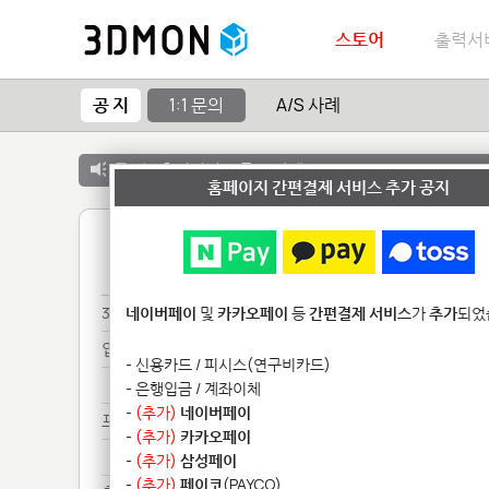
스토어
출력서
공 지
1:1 문의
A/S 사례
공 지 :
출력서비스 종료 안내
홈페이지 간편결제 서비스 추가 공지
1
3D*************
네이버페이
및
카카오페이
등
간편결제 서비스
가
추가
되었
업로*
- 신용카드 / 피시스(연구비카드)
업로*
- 은행입금 / 계좌이체
-
(추가)
네이버페이
프링****
-
(추가)
카카오페이
프링****
-
(추가)
삼성페이
-
(추가)
페이코
(PAYCO)