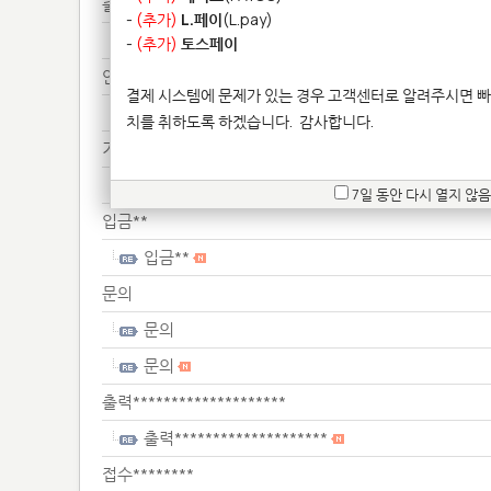
출력**
-
(추가)
L.페이
(L.pay)
출력**
-
(추가)
토스페이
안녕*********************
결제 시스템에 문제가 있는 경우 고객센터로 알려주시면 빠
안녕*********************
치를 취하도록 하겠습니다.
감사합니다.
기존*************************
기존*************************
7일 동안 다시 열지 않음
입금**
입금**
문의
문의
문의
출력********************
출력********************
접수********