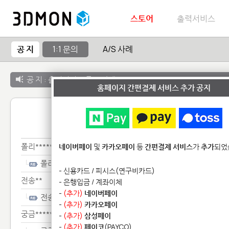
스토어
출력서비스
공 지
1:1 문의
A/S 사례
공 지 :
출력서비스 종료 안내
홈페이지 간편결제 서비스 추가 공지
1:1 
폴리************************
네이버페이
및
카카오페이
등
간편결제 서비스
가
추가
되었
폴리************************
- 신용카드 / 피시스(연구비카드)
전송**
- 은행입금 / 계좌이체
-
(추가)
네이버페이
전송**
-
(추가)
카카오페이
궁금*******
-
(추가)
삼성페이
-
(추가)
페이코
(PAYCO)