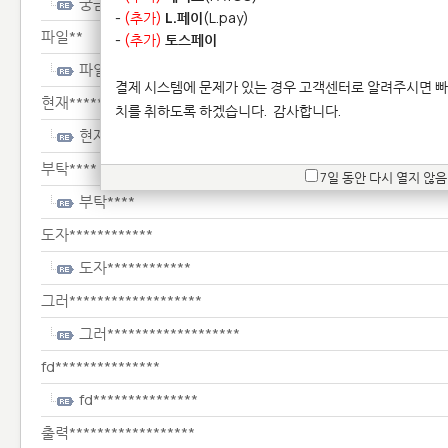
궁금*******
-
(추가)
L.페이
(L.pay)
파일**
-
(추가)
토스페이
파일**
결제 시스템에 문제가 있는 경우 고객센터로 알려주시면 빠
현재******************************
치를 취하도록 하겠습니다.
감사합니다.
현재******************************
부탁****
7일 동안 다시 열지 않음
부탁****
도자************
도자************
그러*******************
그러*******************
fd***************
fd***************
출력******************