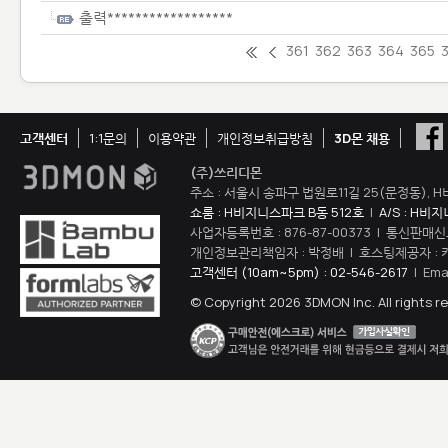
출력******************
361
362
363
364
365
고객센터
1:1문의
이용약관
개인정보취급방침
3D몬 채용
(주)쓰리디몬
주소 : 서울시 송파구 법원로11길 25(문정동), H
쇼룸 : H비지니스파크 B동 512호
|
A/S : H비
사업자등록번호 : 876-87-00373 | 통신판매신
개인정보관리책임자 : 박정배 | 호스팅제공자 : 
고객센터 (10am~5pm) : 02-546-2617
| Ema
© Copyright 2026 3DMON Inc. All rights r