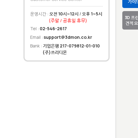
가이
운영시간 :
오전 10시~12시
/
오후 1~5시
3D 프
(주말 / 공휴일 휴무)
견적 
Tel :
02-546-2617
Email :
support@3dmon.co.kr
Bank :
기업은행 217-079812-01-010
(주)쓰리디몬