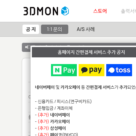
스토어
출력서
공 지
1:1 문의
A/S 사례
공 지 :
출력서비스 종료 안내
홈페이지 간편결제 서비스 추가 공지
1
3d*********************************
네이버페이
및
카카오페이
등
간편결제 서비스
가
추가
되었
이런**************************
- 신용카드 / 피시스(연구비카드)
이런**************************
- 은행입금 / 계좌이체
-
(추가)
네이버페이
플라****************************
-
(추가)
카카오페이
플라****************************
-
(추가)
삼성페이
-
(추가)
페이코
(PAYCO)