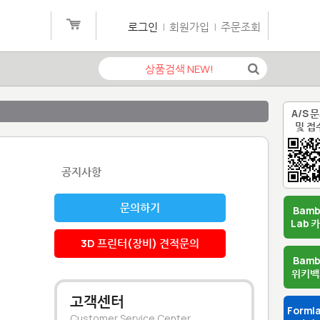
로그인
|
회원가입
|
주문조회
A/S 
및 접
공지사항
문의하기
Bam
Lab 
3D 프린터(장비) 견적문의
Bam
위키백
고객센터
Forml
Customer Service Center