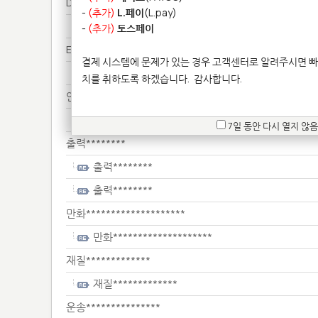
D1**********************
-
(추가)
L.페이
(L.pay)
D1**********************
-
(추가)
토스페이
EX************************
결제 시스템에 문제가 있는 경우 고객센터로 알려주시면 빠
EX************************
치를 취하도록 하겠습니다.
감사합니다.
안녕*****************
안녕*****************
7일 동안 다시 열지 않음
출력********
출력********
출력********
만화********************
만화********************
재질*************
재질*************
운송***************