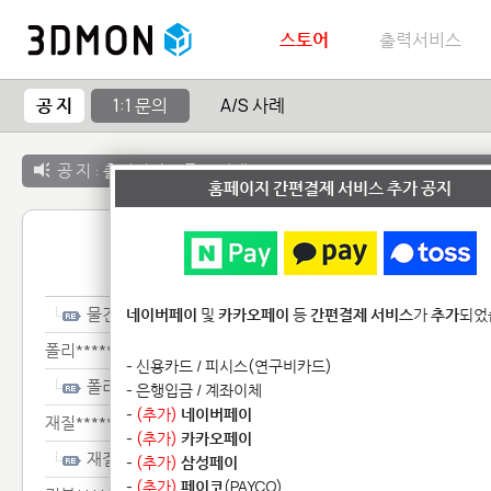
스토어
출력서비스
공 지
1:1 문의
A/S 사례
공 지 :
출력서비스 종료 안내
홈페이지 간편결제 서비스 추가 공지
1:1 
물건**********
네이버페이
및
카카오페이
등
간편결제 서비스
가
추가
되었
폴리**********
- 신용카드 / 피시스(연구비카드)
폴리**********
- 은행입금 / 계좌이체
-
(추가)
네이버페이
재질***********
-
(추가)
카카오페이
재질***********
-
(추가)
삼성페이
-
(추가)
페이코
(PAYCO)