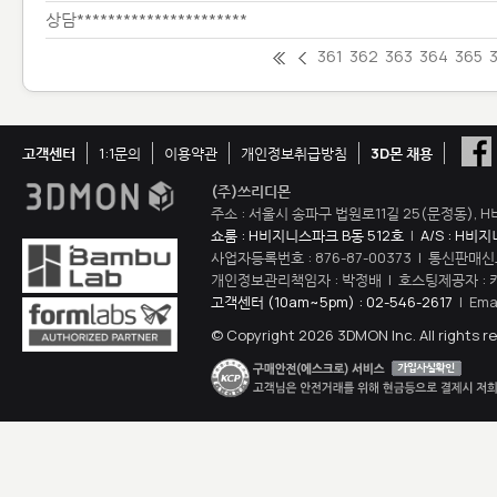
상담**********************
361
362
363
364
365
고객센터
1:1문의
이용약관
개인정보취급방침
3D몬 채용
(주)쓰리디몬
주소 : 서울시 송파구 법원로11길 25(문정동), H
쇼룸 : H비지니스파크 B동 512호
|
A/S : H비
사업자등록번호 : 876-87-00373 | 통신판매신
개인정보관리책임자 : 박정배 | 호스팅제공자 : 
고객센터 (10am~5pm) : 02-546-2617
| Ema
© Copyright 2026 3DMON Inc. All rights r