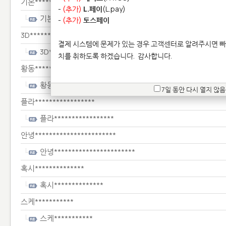
기본*************
-
(추가)
L.페이
(L.pay)
기본*************
-
(추가)
토스페이
3D********
결제 시스템에 문제가 있는 경우 고객센터로 알려주시면 빠
3D********
치를 취하도록 하겠습니다.
감사합니다.
황동****************
황동****************
7일 동안 다시 열지 않음
플라*****************
플라*****************
안녕***********************
안녕***********************
혹시**************
혹시**************
스케***********
스케***********