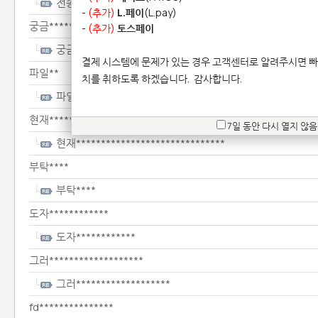
전송**
-
(추가)
L.페이
(L.pay)
궁금*******
-
(추가)
토스페이
궁금*******
결제 시스템에 문제가 있는 경우 고객센터로 알려주시면 빠
파일**
치를 취하도록 하겠습니다.
감사합니다.
파일**
현재******************************
7일 동안 다시 열지 않음
현재******************************
부탁****
부탁****
도자************
도자************
그러*******************
그러*******************
fd***************