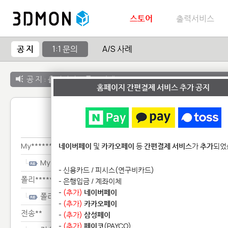
스토어
출력서비스
공 지
1:1 문의
A/S 사례
공 지 :
출력서비스 종료 안내
홈페이지 간편결제 서비스 추가 공지
1:1 
My**********************
네이버페이
및
카카오페이
등
간편결제 서비스
가
추가
되었
My**********************
- 신용카드 / 피시스(연구비카드)
폴리************************
- 은행입금 / 계좌이체
-
(추가)
네이버페이
폴리************************
-
(추가)
카카오페이
전송**
-
(추가)
삼성페이
-
(추가)
페이코
(PAYCO)