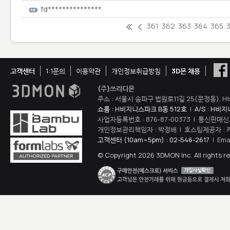
fd***************
361
362
363
364
365
고객센터
1:1문의
이용약관
개인정보취급방침
3D몬 채용
(주)쓰리디몬
주소 : 서울시 송파구 법원로11길 25(문정동), H
쇼룸 : H비지니스파크 B동 512호
|
A/S : H비
사업자등록번호 : 876-87-00373 | 통신판매신
개인정보관리책임자 : 박정배 | 호스팅제공자 : 
고객센터 (10am~5pm) : 02-546-2617
| Ema
© Copyright 2026 3DMON Inc. All rights r