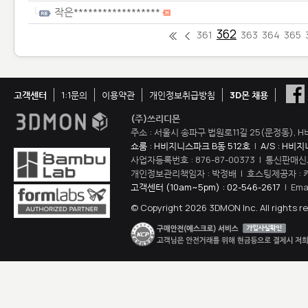
작은******************
362
361
363
364
365
고객센터
1:1문의
이용약관
개인정보취급방침
3D몬 채용
(주)쓰리디몬
주소 : 서울시 송파구 법원로11길 25(문정동), H
쇼룸 : H비지니스파크 B동 512호
|
A/S : H비
사업자등록번호 : 876-87-00373 | 통신판매신
개인정보관리책임자 : 박정배 | 호스팅제공자 : 
고객센터 (10am~5pm) : 02-546-2617
| Ema
© Copyright 2026 3DMON Inc. All rights r