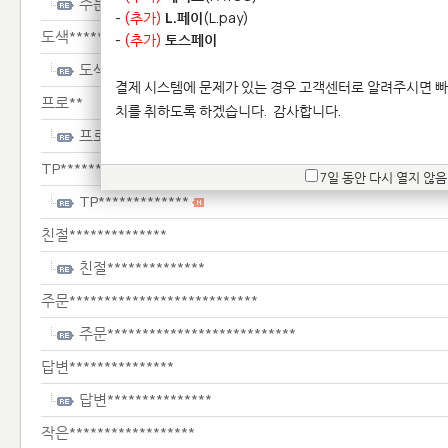
주문***********
-
(추가)
L.페이
(L.pay)
도색*******
-
(추가)
토스페이
도색*******
결제 시스템에 문제가 있는 경우 고객센터로 알려주시면 빠
프로**
치를 취하도록 하겠습니다.
감사합니다.
프로**
TP*************
7일 동안 다시 열지 않음
TP*************
친절**************
친절**************
주문***************************
주문***************************
답변***************
답변***************
작은******************