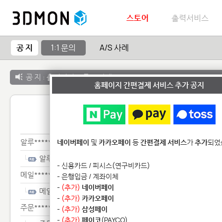
스토어
출력서비스
공 지
1:1 문의
A/S 사례
공 지 :
출력서비스 종료 안내
홈페이지 간편결제 서비스 추가 공지
1:1 
알루***********************
네이버페이
및
카카오페이
등
간편결제 서비스
가
추가
되었
알루***********************
- 신용카드 / 피시스(연구비카드)
메일*********
- 은행입금 / 계좌이체
-
(추가)
네이버페이
메일*********
-
(추가)
카카오페이
주문***********
-
(추가)
삼성페이
-
(추가)
페이코
(PAYCO)