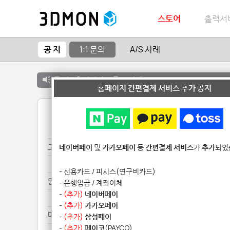
스토어
출력서
공 지
1:1 문의
A/S 사례
공 지 :
출력서비스 종료 안내
홈페이지 간편결제 서비스 추가 공지
1
고강********************
네이버페이
및
카카오페이
등
간편결제 서비스
가
추가
되었
고강********************
- 신용카드 / 피시스(연구비카드)
알루***********************
- 은행입금 / 계좌이체
-
(추가)
네이버페이
알루***********************
-
(추가)
카카오페이
메일*********
-
(추가)
삼성페이
-
(추가)
페이코
(PAYCO)