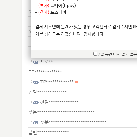
메일*********
-
(추가)
L.페이
(L.pay)
주문***********
-
(추가)
토스페이
주문***********
결제 시스템에 문제가 있는 경우 고객센터로 알려주시면 빠
도색*******
치를 취하도록 하겠습니다.
감사합니다.
도색*******
프로**
7일 동안 다시 열지 않음
프로**
TP*************
TP*************
친절**************
친절**************
주문***************************
주문***************************
답변***************