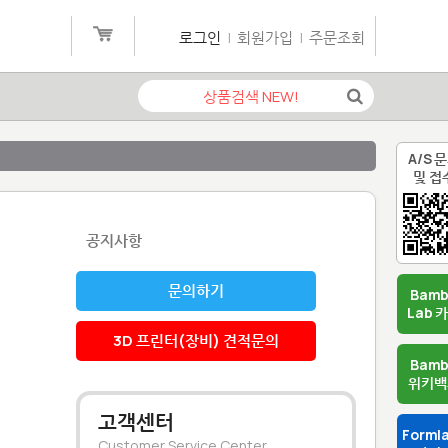
로그인
|
회원가입
|
주문조회
A/S 
및 접
공지사항
문의하기
Bam
Lab 
3D 프린터(장비) 견적문의
Bam
위키백
고객센터
Forml
Customer Service Center