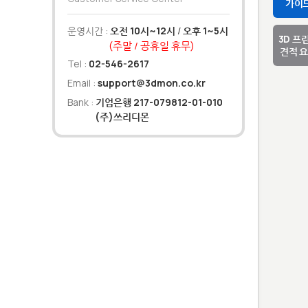
가이
운영시간 :
오전 10시~12시
/
오후 1~5시
3D 프
(주말 / 공휴일 휴무)
견적 
Tel :
02-546-2617
Email :
support@3dmon.co.kr
Bank :
기업은행 217-079812-01-010
(주)쓰리디몬